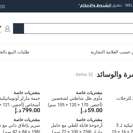
تطبق
الشروط
والأحكام
*.
ت
م
ت
حسب العلامة التجارية
طلبات البيع بال
د
رة والوسائد
32 items
-
مشتريات خاصة
مشتريات خاصة
 للرحلات
مأوى ظل شاطئي لشخصين
(أخضر، 170 × 120 × 105 سم)
59.00 د.إ
799.00 د.إ
سم)
مشتريات خاصة
مشتريات خاصة
خيمة مارلز أوتوماتيكية لـ 3
أرجوحة قابلة للطي مع حامل
سرير بإغلاق ذاتي مع ت
أشخاص (أزرق، 76 × 16 × 15
مارلز (234 × 100 × 72 سم)
(198 × 84 × 42 سم)