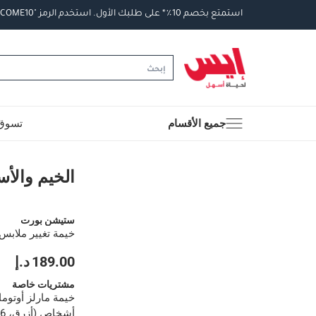
استمتع
بخصم
10
٪
*
على
طلبك
الأول
.
استخدم
الرمز
"WELCOME10".
جميع الأقسام
تسوق 
الخيم والأسرة والوسائ
الخيم والأس
ستيشن بورت
خيمة تغيير ملابس
189.00 د.إ
مشتريات خاصة