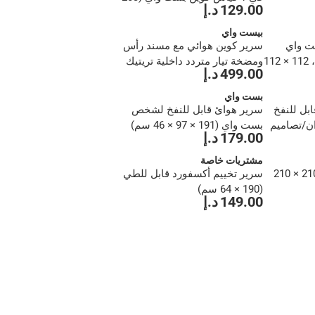
129.00 د.إ
× 152 × 22 سم)
بيست واي
ت واي
سرير كوين هوائي مع مسند رأس
(ألوان/تصاميم متنوعة، 112 × 112
ومضخة تيار متردد داخلية تريتيك
499.00 د.إ
بيست واي (226 × 152 × 84 سم)
بست واي
بل للنفخ
سرير هوائ قابل للنفخ لشخص
ان/تصاميم
بست واي (191 × 97 × 46 سم)
179.00 د.إ
مشتريات خاصة
خيمة قبة 3 أشخاص (210 × 210
سرير تخييم أكسفورد قابل للطي
(190 × 64 سم)
149.00 د.إ