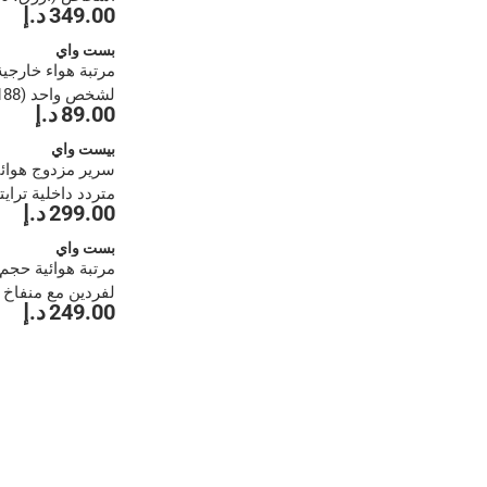
349.00 د.إ
سم)
بست واي
مرتبة هواء خارجي
لشخص واحد (188 × 99 × 22 سم)
89.00 د.إ
بيست واي
سرير مزدوج هوائ
متردد داخلية ترا
299.00 د.إ
(191 × 97 × 46 سم)
بست واي
مرتبة هوائية حجم 
لفردين مع منفاخ
249.00 د.إ
واي (203 × 152 × 30 سم)
1
2
›
››