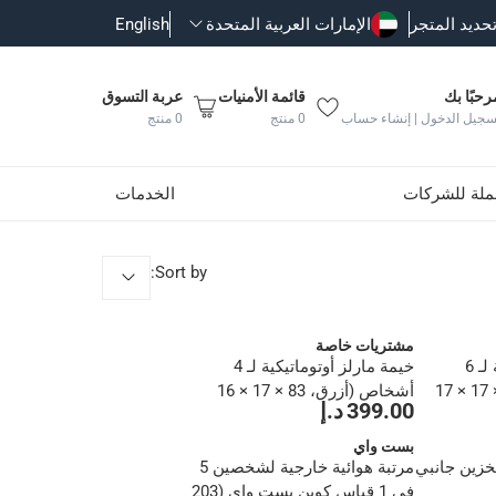
حديد المتجر
الإمارات العربية المتحدة
English
رحبًا بك
قائمة الأمنيات
عربة التسوق
سجيل الدخول | إنشاء حساب
0
منتج
0
منتج
جملة للشركات
الخدمات
:
Sort by
مشتريات خاصة
خيمة مارلز أوتوماتيكية لـ 6
خيمة مارلز أوتوماتيكية لـ 4
أشخاص (أخضر، 121 × 17 × 17
أشخاص (أزرق، 83 × 17 × 16
399.00 د.إ
سم)
بست واي
خزين جانبي
مرتبة هوائية خارجية لشخصين 5
في 1 قياس كوين بست واي (203