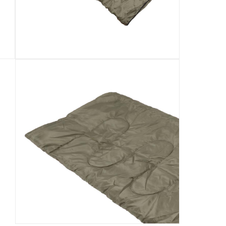
رقم قطعة الشركة المصنعة (Mpn)
:
BCMS031-GR
الأبعاد
:
190 × 78 سم
رقم الموديل
:
BCMS031-GR
Delivery & Returns
delivery method
التوصيل المُتَتَبَّع: خلال 1 إلى 5 أيام عمل
-
delivery times
طلبات الطرود: توصيل خلال 1 إلى 3 أيام عمل
توصيل المنتجات الكبيرة أو التي تحتاج تركيب: خلال 2 
توصيل المنتجات مباشرة من المورّد: خلال 2 إلى 4 أيام 