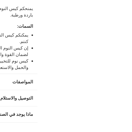
يمنحكم كيس النوم 
باردة ورطبة.
لمنتجات محددة (خلال 4 ساعات)
-
خدمة مجانية
السمات
:
اً.
-
خدمة مجانية
يمكنكم كيس الن
كنتم.
إن كيس النوم ا
لضمان القوة وال
كيس نوم للتخيي
والحمل والاستع
المواصفات
التوصيل والاستلام 
ماذا يوجد في الصن