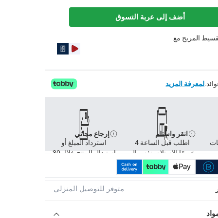
أضف إلى عربة التسوق
تقسيط المريح مع
لمعرفة المزيد
انقر واستلم
إرجاع مجاني
ات
اطلب قبل الساعة 4
استرداد المبلغ أو
عصرًا للاستلام بنفس ال
استبدال المنتج خلال 30
متوفر للتوصيل المنزلي
واد