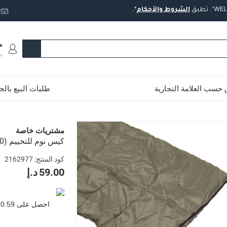
تطبق
الشروط
والأحكام
*.
ت
م
ت
حسب العلامة التجارية
طلبات البيع بال
مشتريات خاصة
كيس نوم للتخييم (190 × 78 سم)
ا وأن الأرض ستكون باردة ورطبة.
كود المنتج
:
2162977
م مريحة وهادئة أينما كنتم.
59.00 د.إ
اد عالية الجودة لضمان القوة والاستعمال لمدة طويلة.
هل التحزيم والتخزين والحمل والاستعمال.
احصل على
0.59