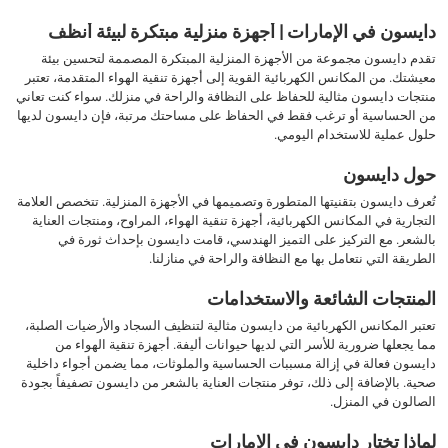
دايسون في الإمارات | أجهزة منزلية مبتكرة لبيئة أنظف
تقدم دايسون مجموعة من الأجهزة المنزلية المبتكرة المصممة لتحسين بيئة
معيشتك. من المكانس الكهربائية القوية إلى أجهزة تنقية الهواء المتقدمة، تعتبر
منتجات دايسون مثالية للحفاظ على النظافة والراحة في منزلك. سواء كنت تعاني
من الحساسية أو ترغب فقط في الحفاظ على مساحتك مرتبة، فإن دايسون لديها
حلول عملية للاستخدام اليومي.
حول دايسون
تُعرف دايسون بتقنيتها المتطورة وتصميمها في الأجهزة المنزلية. تتخصص العلامة
التجارية في المكانس الكهربائية، أجهزة تنقية الهواء، المراوح، ومنتجات العناية
بالشعر. مع التركيز على التميز الهندسي، قامت دايسون بإحداث ثورة في
الطريقة التي نتعامل بها مع النظافة والراحة في منازلنا.
المنتجات الشائعة والاستخدامات
تعتبر المكانس الكهربائية من دايسون مثالية لتنظيف السجاد والأرضيات الصلبة،
مما يجعلها ضرورية للأسر التي لديها حيوانات أليفة. أجهزة تنقية الهواء من
دايسون فعالة في إزالة مسببات الحساسية والملوثات، مما يضمن أجواء داخلية
صحية. بالإضافة إلى ذلك، توفر منتجات العناية بالشعر من دايسون تصفيفاً بجودة
الصالون في المنزل.
لماذا تختار دايسون في الإمارات