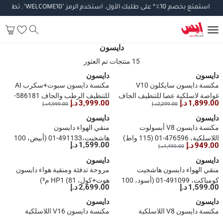
استمتع
بخصم
10
٪
*
على
طلبك
الأول
.
استخدم
الرمز
"WELCOME10".
تطبق
الش
دايسون
15 منتجات تم العثور
دايسون
دايسون
مكنسة دايسون سايكلون V10
مكنسة دايسون سبوت+سكرب AI
غواصة لاسلكية عصا للتنظيف الجاف
للتنظيف الرطب والجاف 586181-
1,899.00 د.إ
3,999.00 د.إ
2,299.00 د.إ
4,999.00 د.إ
والرطب (150 واط)
01 (أسود، 18000 باسكال)
دايسون
دايسون
مكنسة دايسون V8 أبسولوت
منقي الهواء دايسون
اللاسلكية، 476596-01 (115 واط)
هاشجيت،491133-01 (أبيض، 100
1,599.00 د.إ
949.00 د.إ
1,499.00 د.إ
م²)
دايسون
دايسون
منقي الهواء دايسون هاشجيت
مروحة تدفئة ومنقية هواء دايسون
كومباكت، 491099-01 (أسود، 100
هوت+كول، HP1 (81 م³)
1,599.00 د.إ
2,699.00 د.إ
متر مربع)
دايسون
دايسون
مكنسة دايسون V8 اللاسلكية
مكنسة دايسون V16 اللاسلكية