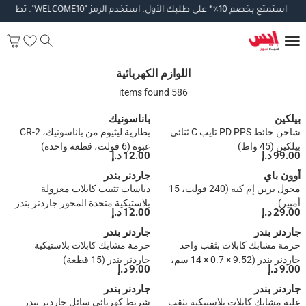
استمتع
بخصم
10
٪
*
على
طلبك
الأول
.
استخدم
الرمز
"WELCOME10".
تطبق
الش
اللوازم الكهربائية
اللوازم الكهربائية
586 items found
بيلكين
باناسونيك
شاحن حائط PD PPS تايب C ثنائي
بطارية ليثيوم من باناسونيك، CR-2
بيلكين (45 واط)
عبوة (6 فولت، قطعة واحدة)
99.00 د.إ
12.00 د.إ
أوون باي
جاردنر بندر
محول برين إم كيه (240 فولت، 15
دباسات تثبيت كابلات معزولة
أمبير)
بلاستيكية متحدة المحور جاردنر بندر
29.00 د.إ
12.00 د.إ
(25 قطعة، 0.6 سم)
جاردنر بندر
جاردنر بندر
حزمة مشابك كابلات بثقب واحد
حزمة مشابك كابلات بلاستيكية
جاردنر بندر (9.52 × 0.7 × 14 سم،
جاردنر بندر (15 قطعة)
9.00 د.إ
9.00 د.إ
12 قطعة)
جاردنر بندر
جاردنر بندر
علبة مشابك كابلات بلاستيكية بثقب
شريط كهربائي سائل جاردنر بندر