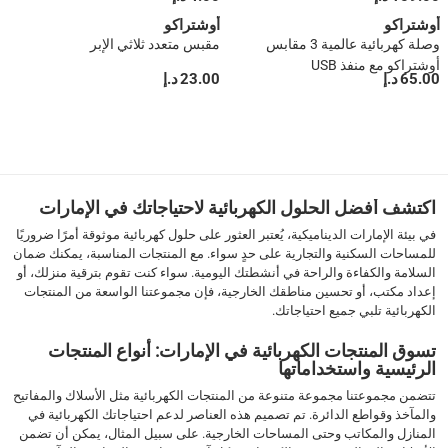
أوشتراكو
أوشتراكو
وصلة كهربائية عالمية 3 مقابس
مقبس متعدد ثلاثي الإبر
أوشتراكو مع منفذ USB
65.00 د.إ
23.00 د.إ
1
2
3
4
5
اكتشف أفضل الحلول الكهربائية لاحتياجاتك في الإمارات
6
في بيئة الإمارات الديناميكية، يُعتبر العثور على حلول كهربائية موثوقة أمرًا ضروريًا
7
للمساحات السكنية والتجارية على حدٍ سواء. مع المنتجات المناسبة، يمكنك ضمان
›
السلامة والكفاءة والراحة في أنشطتك اليومية. سواء كنت تقوم بترقية منزلك، أو
››
إعداد مكتب، أو تحسين مناطقك الخارجية، فإن مجموعتنا الواسعة من المنتجات
الكهربائية تلبي جميع احتياجاتك.
تسوق المنتجات الكهربائية في الإمارات: أنواع المنتجات
الرئيسية واستخداماتها
تتضمن مجموعتنا مجموعة متنوعة من المنتجات الكهربائية مثل الأسلاك والمفاتيح
والمآخذ وقواطع الدائرة. تم تصميم هذه العناصر لدعم احتياجاتك الكهربائية في
المنازل والمكاتب وحتى المساحات الخارجية. على سبيل المثال، يمكن أن تضمن