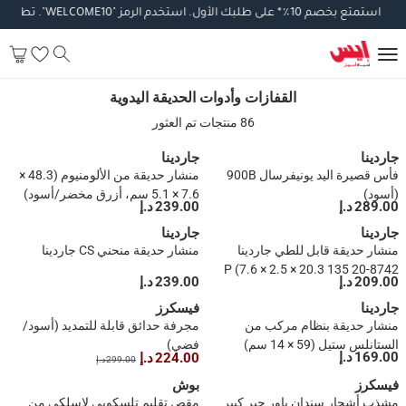
استمتع
بخصم
10
٪
*
على
طلبك
الأول
.
استخدم
الرمز
"WELCOME10".
تطبق
الش
القفازات وأدوات الحديقة اليدوية
القفازات وأدوات الحديقة اليدوية
86 منتجات تم العثور
جاردينا
جاردينا
فأس قصيرة اليد يونيفرسال 900B
منشار حديقة من الألومنيوم (48.3 ×
(أسود)
7.6 × 5.1 سم، أزرق مخضر/أسود)
289.00 د.إ
239.00 د.إ
جاردينا
جاردينا
منشار حديقة قابل للطي جاردينا
منشار حديقة منحني CS جاردينا
8742-20 135 P (7.6 × 2.5 × 20.3
209.00 د.إ
239.00 د.إ
سم)
جاردينا
فيسكرز
منشار حديقة بنظام مركب من
مجرفة حدائق قابلة للتمديد (أسود/
الستانلس ستيل (59 × 14 سم)
فضي)
169.00 د.إ
224.00 د.إ
299.00 د.إ
فيسكرز
بوش
مشذب أشجار سندان باور جير كبير
مقص تقليم تلسكوبي لاسلكي من