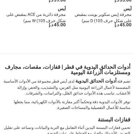
35.00 د.إ
39.00 د.إ
آيس
آيس
مجرفة إيس سكوير بوينت بمقبض
مجرفة دائرية من ACE بمقبض على
على شكل حرف D (105 سم)
شكل حرف W (105 سم)
45.00 د.إ
45.00 د.إ
1
2
3
4
5
أدوات الحدائق اليدوية في قطر | قفازات، مقصات، مجارف
›
ومستلزمات الزراعة اليومية
››
أدوات الحدائق اليدوية
تضم فئة
لدى أيس قطر مجموعة من الأدوات الأساسية
المصممة لأعمال الزراعة اليومية مثل الغرس، والتشذيب، والحفر، وإزالة
الأعشاب. تناسب هذه الأدوات حدائق الفلل، والتراسات، والشرفات.
توفر الأدوات اليدوية دقة وتحكماً أكبر مقارنة بالأدوات الكهربائية، مما يجعلها
مناسبة للأعمال التفصيلية والمساحات الصغيرة.
قفازات البستنة
تحمي قفازات البستنة اليدين أثناء التعامل مع التربة والنباتات، وتساعد على تقليل
التعرض للأشواك والغبار مع الحفاظ على ثبات القبضة.