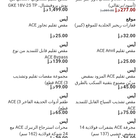
(أسود/برتقالي)
بوش بروفيشنال، GKE 18V-25 TP
1,499.00 د.إ
277.00 د.إ
369.00 د.إ
(18 فولت)
موقع
آيس
قفازات ريجير الجلدية للموقع (كبير)
مقص تقليم تجاوز ACE
32.00 د.إ
25.00 د.إ
آيس
آيس
مقص تقليم ACE Anvil
مقص تقليم قابل للتمديد من نوع
ACE Bypass
25.00 د.إ
139.00 د.إ
آيس
آيس
مقص تقليم ACE المزود بمقبض
مجموعة مقصات تقليم وتشذيب
مزيّن مصنوع بتقنية السكب بالطرق
ACE (3 قطع)
45.00 د.إ
99.00 د.إ
آيس
آيس
مقص تشذيب السياج القابل للتمديد
طقم أدوات الحديقة الفاخر ACE (3
ACE
قطع)
75.00 د.إ
65.00 د.إ
آيس
آيس
مجرفة ACE بشفرات فولاذية 14
محراث استرجاع الزنبرك ACE مع
ومقبض خشبي (137 سم)
24 شوكة فولاذية (162 سم)