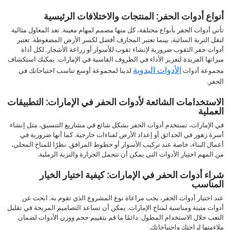
أنواع أدوات الحفر: المنتجات والاختلافات الرئيسية
تأتي أدوات الحفر بأنواع مختلفة، كل منها مصمم لمهام معينة. تعد المعاول مثالية
لنقل التربة السائبة، بينما تعتبر المجارف أفضل لكسر الأرض المضغوطة. تعتبر
أدوات حفر الثقوب ضرورية لإنشاء ثقوب للأسوار أو زراعة الأشجار. لكل أداة
ميزاتها الفريدة لتعزيز الأداء في الظروف القاسية في الإمارات. يمكنك استكشاف
الأدوات اليدوية
مجموعة أدوات
لدينا لمجموعة أوسع تناسب احتياجاتك في
الحفر.
الاستخدامات الشائعة لأدوات الحفر في الإمارات: التطبيقات
العملية
في الإمارات، تستخدم أدوات الحفر بشكل شائع في مشاريع التنسيق، مثل إنشاء
أسرة زهور في الحدائق أو إعداد الأرض لفناءات خارجية. كما أنها ضرورية في
أعمال البناء، خاصة عند تركيب الأسوار أو خطوط المرافق. نظرًا للمناخ المحلي،
من المهم اختيار الأدوات التي يمكن أن تتحمل الحرارة والتربة الرملية.
شراء أدوات الحفر في الإمارات: كيفية اختيار الخيار
المناسب
عند اختيار أدوات الحفر، يجب مراعاة نوع المشروع الذي تقوم به. ابحث عن
أدوات متينة ومناسبة لمناخ الإمارات. يمكن أن تساعد التصاميم المريحة في تقليل
التعب خلال الاستخدام المطول. دائمًا ما قم بتقييم حجم ووزن الأدوات لضمان
ملاءمتها لراحتك واحتياجاتك.