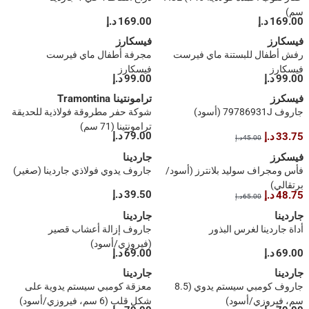
سم)
169.00 د.إ
169.00 د.إ
فيسكارز
فيسكارز
رفش أطفال للبستنة ماي فيرست
مجرفة أطفال ماي فيرست
فيسكارز
فيسكارز
99.00 د.إ
99.00 د.إ
فيسكرز
ترامونتينا Tramontina
جاروف 79786931J (أسود)
شوكة حفر مطروقة فولاذية للحديقة
ترامونتينا (71 سم)
79.00 د.إ
33.75 د.إ
45.00 د.إ
فيسكرز
جاردينا
فأس ومجراف سوليد بلانترز (أسود/
جاروف يدوي فولاذي جاردينا (صغير)
برتقالي)
39.50 د.إ
48.75 د.إ
65.00 د.إ
جاردينا
جاردينا
أداة جاردينا لغرس البذور
جاروف إزالة أعشاب قصير
(فيروزي/أسود)
69.00 د.إ
69.00 د.إ
جاردينا
جاردينا
جاروف كومبي سيستم يدوي (8.5
معزقة كومبي سيستم يدوية على
سم، فيروزي/أسود)
شكل قلب (6 سم، فيروزي/أسود)