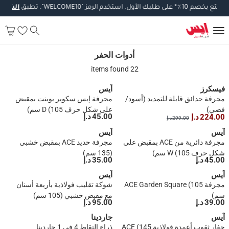
تع
بخصم
10
٪
*
على
طلبك
الأول
.
استخدم
الرمز
"WELCOME10".
تطبق
الشروط
و
أدوات الحفر
أدوات الحفر
22 items found
فيسكرز
آيس
مجرفة حدائق قابلة للتمديد (أسود/
مجرفة إيس سكوير بوينت بمقبض
فضي)
على شكل حرف D (105 سم)
45.00 د.إ
224.00 د.إ
299.00 د.إ
آيس
آيس
مجرفة دائرية من ACE بمقبض على
مجرفة حديد ACE بمقبض خشبي
شكل حرف W (105 سم)
(135 سم)
45.00 د.إ
35.00 د.إ
آيس
آيس
مجرفة ACE Garden Square (105
شوكة تقليب فولاذية بأربعة أسنان
سم)
مع مقبض خشبي (105 سم)
39.00 د.إ
95.00 د.إ
آيس
جاردينا
حفار ثقوب أعمدة فولاذية ACE (145
ذراع التقاط 4 في 1 جاردينا