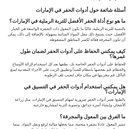
أسئلة شائعة حول أدوات الحفر في الإمارات
ما هو نوع أداة الحفر الأفضل للتربة الرملية في الإمارات؟
بالنسبة للتربة الرملية، غالبًا ما تكون المعول ذات الشفرة الواسعة هي الخيار
الأفضل، حيث يسمح ذلك بنقل المواد السائبة بسهولة. بالإضافة إلى ذلك، يمكن
أن تكون المجرفة فعالة لكسر المناطق المضغوطة.
كيف يمكنني الحفاظ على أدوات الحفر لضمان طول
عمرها؟
للحفاظ على أدوات الحفر الخاصة بك، نظفها بعد كل استخدام لإزالة الأوساخ
والحطام. قم بفحصها بانتظام للصدأ وتطبيق الزيت على الأجزاء المعدنية لمنع
التآكل. قم بتخزينها في مكان جاف لتجنب تلف الرطوبة.
هل يمكنني استخدام أدوات الحفر في التنسيق في
الإمارات؟
بالطبع! تعتبر أدوات الحفر ضرورية لمهام التنسيق في الإمارات، مثل زراعة
الأشجار، وإنشاء أسرة حدائق، وتسوية التربة لمشاريع خارجية.
ما الفرق بين المعول والمجرفة؟
تتميز المعول عادةً بشفرة منحنية، مما يجعلها مثالية لرفع ونقل المواد، بينما