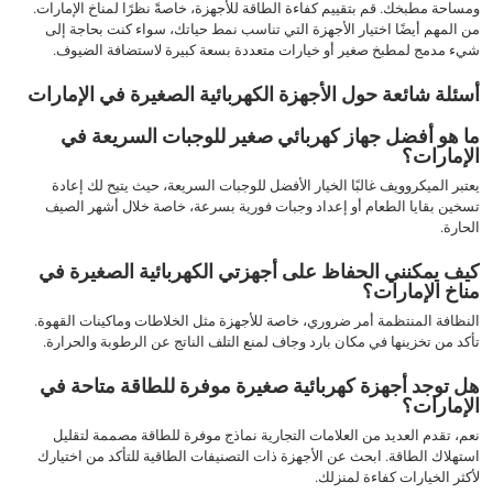
ومساحة مطبخك. قم بتقييم كفاءة الطاقة للأجهزة، خاصةً نظرًا لمناخ الإمارات.
من المهم أيضًا اختيار الأجهزة التي تناسب نمط حياتك، سواء كنت بحاجة إلى
شيء مدمج لمطبخ صغير أو خيارات متعددة بسعة كبيرة لاستضافة الضيوف.
أسئلة شائعة حول الأجهزة الكهربائية الصغيرة في الإمارات
ما هو أفضل جهاز كهربائي صغير للوجبات السريعة في
الإمارات؟
يعتبر الميكروويف غالبًا الخيار الأفضل للوجبات السريعة، حيث يتيح لك إعادة
تسخين بقايا الطعام أو إعداد وجبات فورية بسرعة، خاصة خلال أشهر الصيف
الحارة.
كيف يمكنني الحفاظ على أجهزتي الكهربائية الصغيرة في
مناخ الإمارات؟
النظافة المنتظمة أمر ضروري، خاصة للأجهزة مثل الخلاطات وماكينات القهوة.
تأكد من تخزينها في مكان بارد وجاف لمنع التلف الناتج عن الرطوبة والحرارة.
هل توجد أجهزة كهربائية صغيرة موفرة للطاقة متاحة في
الإمارات؟
نعم، تقدم العديد من العلامات التجارية نماذج موفرة للطاقة مصممة لتقليل
استهلاك الطاقة. ابحث عن الأجهزة ذات التصنيفات الطاقية للتأكد من اختيارك
لأكثر الخيارات كفاءة لمنزلك.