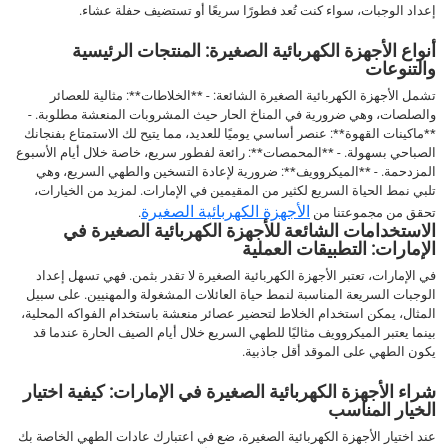
إعداد الوجبات، سواء كنت تُعد فطورًا سريعًا أو تستضيف حفلة عشاء.
أنواع الأجهزة الكهربائية الصغيرة: المنتجات الرئيسية
والتنوعات
تشمل الأجهزة الكهربائية الصغيرة الشائعة: - **الخلاطات**: مثالية للعصائر
والصلصات، وهي ضرورية في المناخ الحار حيث المشروبات المنعشة مطلوبة. -
**ماكينات القهوة**: عنصر أساسي يوميًا للعديد، مما يتيح لك الاستمتاع بفنجانك
الصباحي بسهولة. - **المحمصات**: رائعة لفطور سريع، خاصة خلال أيام الأسبوع
المزدحمة. - **الميكروويف**: ضرورية لإعادة التسخين والطهي السريع، وهي
تلبي نمط الحياة السريع لكثير من المقيمين في الإمارات. لمزيد من الخيارات،
الأجهزة الكهربائية الصغيرة
تحقق من مجموعتنا من
.
الاستخدامات الشائعة للأجهزة الكهربائية الصغيرة في
الإمارات: التطبيقات العملية
في الإمارات، تعتبر الأجهزة الكهربائية الصغيرة لا تقدر بثمن. فهي تسهل إعداد
الوجبات السريعة المناسبة لنمط حياة العائلات المشغولة والمهنيين. على سبيل
المثال، يمكن استخدام الخلاط لتحضير عصائر منعشة باستخدام الفواكه المحلية،
بينما يعتبر الميكروويف مثاليًا للطهي السريع خلال أيام الصيف الحارة عندما قد
يكون الطهي على الموقد أقل جاذبية.
شراء الأجهزة الكهربائية الصغيرة في الإمارات: كيفية اختيار
الخيار المناسب
عند اختيار الأجهزة الكهربائية الصغيرة، ضع في اعتبارك عادات الطهي الخاصة بك