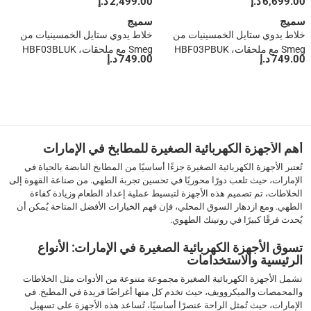
6,699.00 د.إ
2,499.00 د.إ
بخار، EMC02EGMUK (سعة 1.7
وعصا بخار، ECF02WHUK (سعة
سميج
لتر، ضغط 15 بار، قدرة 1700 واط)
سميج
1.1 لتر، ضغط 15 بار، قدرة 1350
خلاط يدوي ستايل الخمسينيات من
خلاط يدوي ستايل الخمسينيات من
واط)
Smeg مع ملحقات، HBF03PBUK
Smeg مع ملحقات، HBF03BLUK
749.00 د.إ
749.00 د.إ
(سعة 1.4 لتر، 700 واط)
(1.4 لتر، 700 واط)
1
2
3
4
5
أهم الأجهزة الكهربائية الصغيرة للمطابخ في الإمارات
6
تُعتبر الأجهزة الكهربائية الصغيرة جزءًا أساسيًا من المطابخ النابضة بالحياة في
›
الإمارات، حيث تلعب دورًا محوريًا في تحسين تجربة الطهي. من صناعة القهوة إلى
››
الخلاطات، تم تصميم هذه الأجهزة لتبسيط عملية إعداد الطعام وزيادة كفاءة
الطهي. ومع ازدهار السوق المحلي، فإن فهم الخيارات الأفضل المتاحة يُمكن أن
يُحدث فرقًا كبيرًا في روتينك الطهوي.
تسوق الأجهزة الكهربائية الصغيرة في الإمارات: الأنواع
الرئيسية والاستخدامات
تشمل الأجهزة الكهربائية الصغيرة مجموعة متنوعة من الأدوات مثل الخلاطات
والمحمصات والميكروويف، حيث تخدم كل منها أغراضًا فريدة في المطبخ. في
الإمارات، حيث تُمثل الراحة عنصرًا أساسيًا، تُساعد هذه الأجهزة على تسهيل