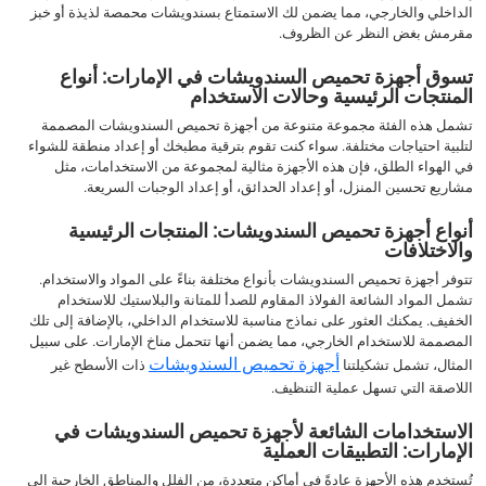
الداخلي والخارجي، مما يضمن لك الاستمتاع بسندويشات محمصة لذيذة أو خبز
مقرمش بغض النظر عن الظروف.
تسوق أجهزة تحميص السندويشات في الإمارات: أنواع
المنتجات الرئيسية وحالات الاستخدام
تشمل هذه الفئة مجموعة متنوعة من أجهزة تحميص السندويشات المصممة
لتلبية احتياجات مختلفة. سواء كنت تقوم بترقية مطبخك أو إعداد منطقة للشواء
في الهواء الطلق، فإن هذه الأجهزة مثالية لمجموعة من الاستخدامات، مثل
مشاريع تحسين المنزل، أو إعداد الحدائق، أو إعداد الوجبات السريعة.
أنواع أجهزة تحميص السندويشات: المنتجات الرئيسية
والاختلافات
تتوفر أجهزة تحميص السندويشات بأنواع مختلفة بناءً على المواد والاستخدام.
تشمل المواد الشائعة الفولاذ المقاوم للصدأ للمتانة والبلاستيك للاستخدام
الخفيف. يمكنك العثور على نماذج مناسبة للاستخدام الداخلي، بالإضافة إلى تلك
المصممة للاستخدام الخارجي، مما يضمن أنها تتحمل مناخ الإمارات. على سبيل
أجهزة تحميص السندويشات
المثال، تشمل تشكيلتنا
ذات الأسطح غير
اللاصقة التي تسهل عملية التنظيف.
الاستخدامات الشائعة لأجهزة تحميص السندويشات في
الإمارات: التطبيقات العملية
تُستخدم هذه الأجهزة عادةً في أماكن متعددة، من الفلل والمناطق الخارجية إلى