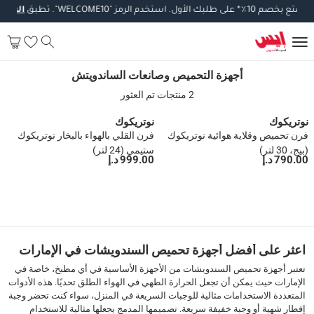
متع
بخصم
10
٪
*
على
طلبك
الأول
.
استخدم
الرمز
"WELCOME10".
تطبق
الشروط
أجهزة التحميص وصانعات الساندويتش
أجهزة التحميص وصانعات الساندويتش
2 منتجات تم العثور
نوتريكوك
نوتريكوك
فرن تحميص وقلاية هوائية نوتريكوك
فرن القلي بالهواء بالبخار نوتريكوك
(بيج، 30 لتر)
ستيمي (24 لتر)
790.00 د.إ
999.00 د.إ
1
اعثر على أفضل أجهزة تحميص السندويشات في الإمارات
تعتبر أجهزة تحميص السندويشات من الأجهزة الأساسية في أي مطبخ، خاصة في
الإمارات حيث يمكن أن تجعل الحرارة الطهي في الهواء الطلق تحديًا. هذه الأدوات
المتعددة الاستخدامات مثالية للوجبات السريعة في المنزل، سواء كنت تحضر وجبة
إفطار شهية أو وجبة خفيفة سريعة. تصميمها المدمج يجعلها مثالية للاستخدام