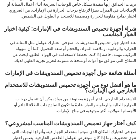
نزهات الحدائق. إنها مفيدة بشكل خاص للوجبات السريعة أثناء أعمال الصيانة أو
الإصلاحات في المنزل. نظرًا لارتفاع درجات الحرارة في الإمارات، من الضروري
اختيار نماذج مقاومة للحرارة ومصممة للاستخدام الطويل في الشمس.
شراء أجهزة تحميص السندويشات في الإمارات: كيفية اختيار
الخيار المناسب
عند اختيار جهاز تحميص السندويشات، ضع في اعتبارك عوامل مثل المتانة في
الحرارة والرطوبة، وملاءمة المواد، والحجم أو سعة التحميل. كما أن سهولة
التركيب مهمة، خاصة إذا كنت تخطط لاستخدامه في الهواء الطلق. ابحث عن
النماذج التي تتوافق مع أدوات أو ملحقات متنوعة لتعزيز تجربة الطهي لديك.
أسئلة شائعة حول أجهزة تحميص السندويشات في الإمارات
ما هو أفضل نوع من أجهزة تحميص السندويشات للاستخدام
الخارجي في الإمارات؟
للاستخدام الخارجي، اختر أجهزة مصنوعة من مواد يمكن أن تتحمل درجات
الحرارة العالية والرطوبة والغبار. عادةً ما تكون النماذج ذات الطلاء الدائم أو
الأجسام الفولاذية أكثر موثوقية في مناخ الإمارات.
كيف أختار جهاز تحميص السندويشات المناسب لمشروعي؟
ضع في اعتبارك المكان الذي سيتم استخدام الجهاز فيه، وأنواع الوجبات التي
تنوي تحضيرها، وما إذا كان سيتعرض لعوامل الطقس الخارجية. يضمن اختيار