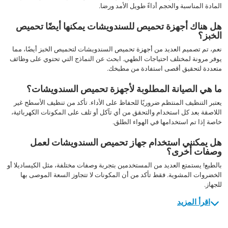
المادة المناسبة والحجم أداءً طويل الأمد ورضا.
هل هناك أجهزة تحميص للسندويشات يمكنها أيضًا تحميص
الخبز؟
نعم، تم تصميم العديد من أجهزة تحميص السندويشات لتحميص الخبز أيضًا، مما
يوفر مرونة لمختلف احتياجات الطهي. ابحث عن النماذج التي تحتوي على وظائف
متعددة لتحقيق أقصى استفادة من مطبخك.
ما هي الصيانة المطلوبة لأجهزة تحميص السندويشات؟
يعتبر التنظيف المنتظم ضروريًا للحفاظ على الأداء. تأكد من تنظيف الأسطح غير
اللاصقة بعد كل استخدام والتحقق من أي تآكل أو تلف على المكونات الكهربائية،
خاصة إذا تم استخدامها في الهواء الطلق.
هل يمكنني استخدام جهاز تحميص السندويشات لعمل
وصفات أخرى؟
بالطبع! يستمتع العديد من المستخدمين بتجربة وصفات مختلفة، مثل الكيساديلا أو
الخضروات المشوية. فقط تأكد من أن المكونات لا تتجاوز السعة الموصى بها
للجهاز.
اقرأ المزيد