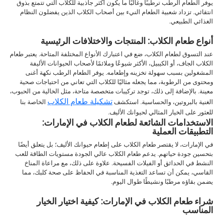
يوفر الطعام الرطب ترطيبًا وغالبًا ما يكون أكثر جاذبية للكلاب التي تتمتع بذوق
انتقائي. تزداد شعبية الطعام النيء بين أصحاب الكلاب الذين يفضلون النظام
الغذائي الطبيعي.
أنواع طعام الكلاب: المنتجات والاختلافات الرئيسية
عند التسوق لطعام الكلاب، ضع في اعتبارك الأنواع المختلفة المتاحة. يعتبر طعام
الكلاب الجاف، أو الكيبيل، الأكثر شيوعًا وملائمًا لأصحاب الحيوانات الأليفة
المشغولين بسبب سهولة تخزينه وإطعامه. يوفر الطعام الرطب نكهة أغنى
ومحتوى من الرطوبة، مما يجعله مثاليًا للكلاب التي تعاني من احتياجات صحية
معينة. بالإضافة إلى ذلك، توجد تركيبات متخصصة متاحة، مثل الخالية من الحبوب،
تشكيلة طعام الكلاب
الغنية بالبروتين، والحساسية. استكشف
الخاصة بنا
للعثور على الخيار المثالي لحيوانك الأليف.
الاستخدامات الشائعة لطعام الكلاب في الإمارات:
التطبيقات العملية
في الإمارات، لا يقتصر طعام الكلاب على إطعام حيوانك الأليف؛ بل يتعلق أيضًا
بتحسين جودة حياتهم. يدعم طعام الكلاب عالي الجودة مستويات الطاقة للعب
النشط في الحدائق أو الفيلات الفسيحة. علاوة على ذلك، مع مراعاة المناخ
القاسي، يمكن أن تساعد التغذية المناسبة في الحفاظ على صحة كلبك، مما
يضمن بقاؤه مرطبًا ونشيطًا طوال اليوم.
شراء طعام الكلاب في الإمارات: كيفية اختيار الخيار
المناسب