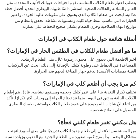
يتطلب اختيار طعام الكلاب المناسب فهم احتياجات حيوانك الأليف المحددة، مثل
العمر والسلالة والحالات الصحية. استشر دائمًا طبيبك البيطري لتحديد أفضل خطة
غذائية. ابحث عن طعام الكلاب الذي يحتوي على مكونات عالية الجودة، واعتبر
الخيارات التي تناسب نمط حياة كلبك ومستويات نشاطه. تحقق بانتظام من
تواريخ انتهاء الصلاحية وخزن الطعام بشكل صحيح للحفاظ على نضارته.
أسئلة شائعة حول طعام الكلاب في الإمارات
ما هو أفضل طعام للكلاب في الطقس الحار في الإمارات؟
اختر الأطعمة التي تحتوي على محتوى رطوبة عالٍ، مثل الطعام الرطب،
للمساعدة في الحفاظ على رطوبة كلبك. بالإضافة إلى ذلك، ابحث عن التركيبات
الغنية بمضادات الأكسدة لدعم جهاز المناعة لديهم ضد الحرارة.
كم مرة يجب أن أطعم كلب في الإمارات؟
تختلف تكرار التغذية بناءً على عمر كلبك وحجمه ومستوى نشاطه. عادةً، يتم إطعام
الكلاب البالغة مرتين في اليوم، بينما قد تحتاج الجراء إلى وجبات أكثر تكرارًا. تأكد
من اتباع الإرشادات الموجودة على عبوة طعام الكلاب واستشر طبيبك البيطري
للحصول على نصائح شخصية.
هل يمكنني تغيير طعام كلبتي فجأة؟
من المستحسن الانتقال إلى طعام جديد للكلاب تدريجيًا على مدى أسبوع لتجنب
مشاكل الهضم. ابدأ بمزج كمية صغيرة من الطعام الجديد مع القديم، وزيادة نسبة