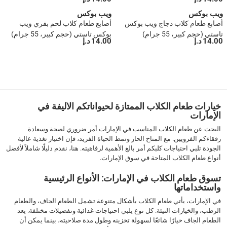
جرام)
ويب بوكس
ويب بوكس
أصابع طعام كلاب دجاج ويب بوكس
أصابع طعام كلاب لحم بقري ويب
تاستي (حجم كبير، 55 جرام)
بوكس تاستي (حجم كبير، 55 جرام)
14.00 د.إ
14.00 د.إ
1
2
›
››
خيارات طعام الكلاب الممتازة لحيواناتكم الأليفة في
الإمارات
البحث عن طعام الكلاب المناسب في الإمارات أمر ضروري لصحة وسعادة
رفقاءكم الفرويين. مع المناخ الحار ونمط الحياة الفريد، فإن اختيار تغذية عالية
الجودة تلبي احتياجات كلبكم أمر بالغ الأهمية لرفاهيته. هنا، نقدم دليلًا شاملاً لأفضل
أنواع طعام الكلاب المتاحة في سوق الإمارات.
تسوق طعام الكلاب في الإمارات: الأنواع الرئيسية
واستخداماتها
في الإمارات، يأتي طعام الكلاب بأشكال متنوعة تشمل الطعام الجاف، والطعام
الرطب، والخيارات النيئة. كل نوع يلبي احتياجات غذائية وتفضيلات مختلفة. يعد
الطعام الجاف خيارًا شائعًا لسهولة تخزينه وطول مدة صلاحيته، بينما يمكن أن