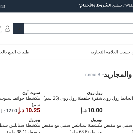
تطبق
الشروط
والأحكام
*.
ت
م
ت
حسب العلامة التجارية
طلبات البيع بال
المجاريد
9 items
-
رول روي
سبوت أون
الحائط رول روي
شفرة جلفطة رول روي (25 سم)
سم)
10.00 د.إ
10.25 د.إ
12.00 د.إ
بيورول
بيورول
ستيل مع مقبض
مكشطة ستانلس ستيل مع مقبض
مكشطة ستانلس ستيل
بيورول (63.5 ملم)
بيورول (38.1 ملم)