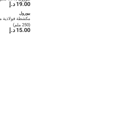
19.00 د.إ
بيورول
مكشطة فولاذية م
(250 ملم)
15.00 د.إ
1