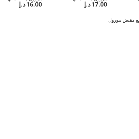
17.00 د.إ
16.00 د.إ
ع مقبض بيورول