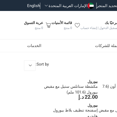
حديد المتجر
الإمارات العربية المتحدة
English
رحبًا بك
قائمة الأمنيات
عربة التسوق
سجيل الدخول | إنشاء حساب
0
منتج
0
منتج
جملة للشركات
الخدمات
:
Sort by
بيورول
مكشطة حوائط سبوت أون (7.6
مكشطة ستانلس ستيل مع مقبض
بيورول (101.6 ملم)
22.00 د.إ
بيورول
 مع مقبض
إسفنجة تنظيف بلاط بيورول
هايدرو