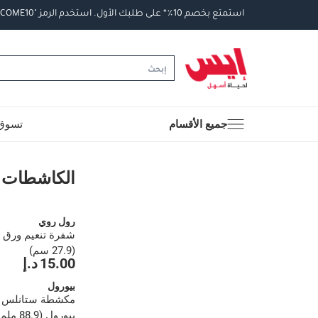
استمتع
بخصم
10
٪
*
على
طلبك
الأول
.
استخدم
الرمز
"WELCOME10".
جميع الأقسام
تسوق 
الكاشطات والمجاريد
الكاشطات و
رول روي
شفرة تنعيم ورق 
(27.9 سم)
15.00 د.إ
بيورول
مكشطة ستانلس 
بيورول (88.9 ملم)