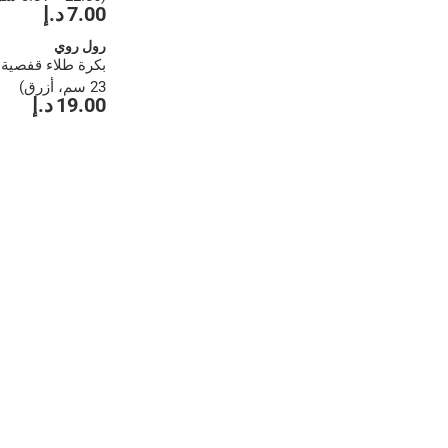
7.00 د.إ
رول روي
23 سم، أزرق)
19.00 د.إ
1