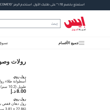
استمتع
بخصم
10
٪
*
على
طلبك
الأول
.
استخدم
الرمز
"WELCOME10".
جميع الأقسام
تسوق 
رولات وصواني الدهان
رولات وصوا
رول روي
أسطوانة طلاء رول
طويل (10.2 سم)
8.00 د.إ
رول روي
رول دهان قفص بو
(22.86 × 3.81 سم، وبر 6 مم)