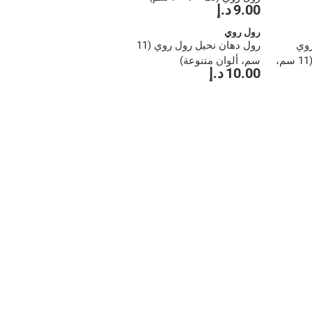
9.00 د.إ
رول روي
روي
رول دهان نحيل رول روي (11
إسفنجية دقيقة للغاية (11 سم،
سم، ألوان متنوعة)
10.00 د.إ