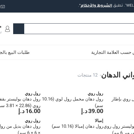
تطبق
الشروط
والأحكام
*.
ت
م
ت
حسب العلامة التجارية
طلبات البيع بال
ني الدهان
-
12 منتجات
رول روي
رول روي
 روي بإطار
رول دهان مخمل رول لوي (10.16
رول دهان بوليستر بق
سم)
39.00 د.إ
16.00 د.إ
ملم)
إمبالا
رول روي
ليستر رول روي
رول دهان إمبالا (10.16 سم)
× 6 × 6 سم)