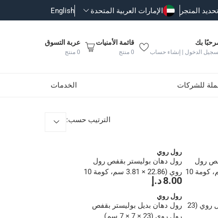
حديد المتجر
الإمارات العربية المتحدة
English
رحبًا بك
قائمة الأمنيات
عربة التسوق
سجيل الدخول | إنشاء حساب
0
منتج
0
منتج
جملة للشركات
الخدمات
الترتيب حسب
:
رول روي
فص رول
رول دهان بوليستر بقفص رول
روي (22.86 × 3.81 سم، كومة 10
روي (22.86 × 3.81 سم، كومة 10
8.00 د.إ
ملم)
رول روي
رول دهان بديل من رول روي (23
رول دهان بديل بوليستر بقفص
رول روي (23 × 7 × 7 سم)