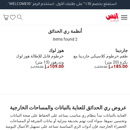
استمتع
بخصم
10
٪
*
على
طلبك
الأول
.
استخدم
الرمز
"WELCOME10".
تطبق
أنظمة ري الحدائق
أنظمة ري الحدائق
2 items found
جاردينا
هوز لوك
طقم خرطوم كلاسيكي جاردينا مع
خرطوم قابل للإطالة هوز لوك
بكرة (20 متر)
وندرهوز (15 متر)
185.00 د.إ
109.00 د.إ
279.00 د.إ
149.00 د.إ
1
عروض ري الحدائق للعناية بالنباتات والمساحات الخارجية
العناية بالنباتات تبدأ بنظام ري مناسب يساعد على الحفاظ على صحة النباتات
وتحسين نموها. سواء كنت تهتم بحديقة منزلية أو نباتات الشرفة أو المساحات
الخضراء الخارجية، فإن أدوات الري المناسبة تساعد على تسهيل الأعمال اليومية