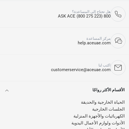
كم مرة يجب ري النباتات؟
يعتمد ذلك على نوع النبات والطقس ومستوى رطوبة التربة.
هل تحتاج إلى المساعدة؟
800 ASK ACE (800 275 223)
هل منتجات الري مناسبة للحدائق الكبيرة؟
نعم، تتوفر حلول تساعد على تغطية المساحات الكبيرة بشكل عملي.
كيف يمكن الحفاظ على أدوات الري؟
مركز المساعدة
help.aceuae.com
من خلال تنظيفها بشكل دوري وتخزينها بطريقة مناسبة بعد الاستخدام.
هل يمكن استخدام أدوات الري طوال العام؟
نعم، العديد من منتجات الري مصممة للاستخدام المنتظم في المساحات
الخارجية.
اكتب لنا
customerservice@aceuae.com
الأقسام الأكثر رواجًا
الحياة الخارجية والحديقة
الجلسات الخارجية
الكهربائيات والأجهزة المنزلية
الأدوات ولوازم الأعمال اليدوية