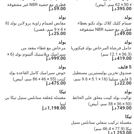
× 50 × 62 سم، أبيض)
فطري مع حشية NBR غير مشقوقة
395.00 د.إ
59.00 د.إ
(قطر 66 سم، طول 78 سم، مطلي
بولد
بولد
بالكروم)
صمام كليك كلاك بولد تكنو بغطاء
مقابض لصمام زاوية برو لاين بولد (6
فطري مع حشية NBR مشقوقة
× 4 × 9 سم، فضي)
49.00 د.إ
25.00 د.إ
(قطر 66 سم، طول 78 سم، مطلي
بولد
بالكروم)
بولد
حامل فرشاة المرحاض بولد فيكتوريا
مرحاض مع غطاء مقعد من
(36.3 × 12.1 سم)
سيراميك وبلاستيك ألتينوم بولد (6 ×
419.00 د.إ
999.00 د.إ
37 × 44 سم)
5 فايف
بولد
صندوق تخزين بوليستيرين مستطيل
حوض سيراميك كامل القاعدة بولد
5 فايف سيلينا (16 × 5.1 × 9.6 سم،
كينت (55 × 46 × 86 سم، أبيض)
22.00 د.إ
475.00 د.إ
صغير)
بولد
تيكا
تواليت بولد كينت معلق على الحائط
مغسلة مُعلقة ستانلس ستيل تيكا بي
(50 × 36 × 38 سم، أبيض)
لينيا
749.00 د.إ
1,198.00 د.إ
تيكا
مغسلة تركيب سفلي ستانلس ستيل
تيكا (77.9 × 46.4 سم)
1,253.00 د.إ