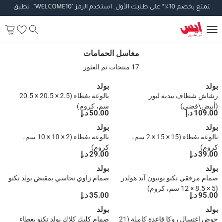
تمتع
بخصم
10
٪
*
على
طلبك
الأول
.
استخدم
الرمز
"WELCOME10".
تطبق
الشرو
مغاسل الحمامات
مغاسل الحمامات
17 منتجات تم العثور
بولد
بولد
رشاش شطاف بيديه ليور
بالوعة بغطاء (2.5 × 20.5 × 20.5
(أبيض\فضي)
سم، كروم)
109.00 د.إ
50.00 د.إ
بولد
بولد
بالوعة بغطاء (15 × 15 × 2 سم،
بالوعة بغطاء (2 × 10 × 10 سم،
كروم)
كروم)
39.00 د.إ
29.00 د.إ
بولد
بولد
صمام مرفقي تكنو يونيون آند هولدر
صمام زاوي نحاسي بمقبض بولد تكنو
(5 × 8.5 × 12 سم، كروم)
95.00 د.إ
35.00 د.إ
بولد
بولد
حوض اغتسال روكا قاعدة كاملة (21
صمام كليك كلاك بولد تكنو بغطاء