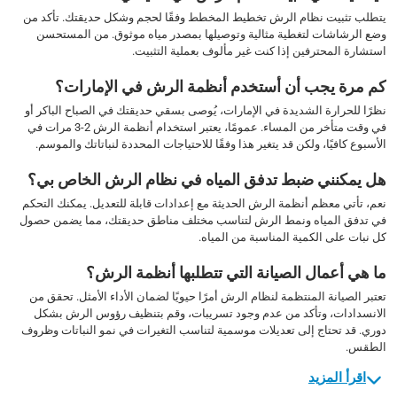
يتطلب تثبيت نظام الرش تخطيط المخطط وفقًا لحجم وشكل حديقتك. تأكد من
وضع الرشاشات لتغطية مثالية وتوصيلها بمصدر مياه موثوق. من المستحسن
استشارة المحترفين إذا كنت غير مألوف بعملية التثبيت.
كم مرة يجب أن أستخدم أنظمة الرش في الإمارات؟
نظرًا للحرارة الشديدة في الإمارات، يُوصى بسقي حديقتك في الصباح الباكر أو
في وقت متأخر من المساء. عمومًا، يعتبر استخدام أنظمة الرش 2-3 مرات في
الأسبوع كافيًا، ولكن قد يتغير هذا وفقًا للاحتياجات المحددة لنباتاتك والموسم.
هل يمكنني ضبط تدفق المياه في نظام الرش الخاص بي؟
نعم، تأتي معظم أنظمة الرش الحديثة مع إعدادات قابلة للتعديل. يمكنك التحكم
في تدفق المياه ونمط الرش لتناسب مختلف مناطق حديقتك، مما يضمن حصول
كل نبات على الكمية المناسبة من المياه.
ما هي أعمال الصيانة التي تتطلبها أنظمة الرش؟
تعتبر الصيانة المنتظمة لنظام الرش أمرًا حيويًا لضمان الأداء الأمثل. تحقق من
الانسدادات، وتأكد من عدم وجود تسريبات، وقم بتنظيف رؤوس الرش بشكل
دوري. قد تحتاج إلى تعديلات موسمية لتناسب التغيرات في نمو النباتات وظروف
الطقس.
اقرأ المزيد