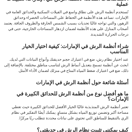
عملية
تُستخدم أنظمة الرش على نطاق واسع في الفيلات السكنية والحدائق العامة في
الإمارات. تساعد هذه الأنظمة في الحفاظ على المساحات الخضراء وحدائق
الزهور، والتي تواجه غالبًا تحديات بسبب الشمس الحارقة والظروف الجافة. يعتمد
أصحاب المنازل على هذه الأنظمة لضمان ازدهار المساحات الخارجية، حتى في
درجات الحرارة الشديدة.
شراء أنظمة الرش في الإمارات: كيفية اختيار الخيار
المناسب
عند اختيار نظام رش، ضع في اعتبارك حجم حديقتك وأنواع النباتات التي لديك.
ابحث عن أنظمة تسمح بتعديل أنماط الرش لتناسب مناطق مختلفة. بالإضافة إلى
ذلك، ضع في اعتبارك ضغط المياه المتاح في منزلك لضمان الأداء الأمثل.
أسئلة شائعة حول أنظمة الرش في الإمارات
ما هو أفضل نوع من أنظمة الرش للحدائق الكبيرة في
الإمارات؟
تعتبر أنظمة الرش المتذبذبة غالبًا الخيار الأفضل للحدائق الكبيرة حيث تغطي
مساحة أكبر وتضمن توزيع المياه بشكل متساوٍ. يمكنك أيضًا التفكير في نظام
الري بالتنقيط للمناطق التي تحتوي على نباتات محددة تتطلب ريًا مركزًا.
كيف يمكنني تثبيت نظام الرش في حديقتي؟