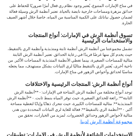
في مناخ الإمارات المتنوع، يُعتبر وجود نظام ري فعال أمرًا ضروريًا للحفاظ على
حدائق مزهرة ومساحات خارجية نابضة بالحياة. تعتبر أنظمة الرش وسيلة فعالة
لضمان حصول نباتاتك على الكمية المناسبة من المياه، خاصةً خلال أشهر الصيف
الحارة.
تسوق أنظمة الرش في الإمارات: أنواع المنتجات
والاستخدامات الرئيسية
تشمل مجموعتنا من أنظمة الرش أنظمة ثابتة ومتذبذبة وأنظمة الري بالتنقيط،
حيث يخدم كل منها غرضًا فريدًا في رعاية الحدائق. تعتبر أنظمة الرش الثابتة
مثالية للمساحات الصغيرة، بينما تغطي الأنظمة المتذبذبة المساحات الأكبر. من
ناحية أخرى، يُعتبر الري بالتنقيط مثاليًا لري النباتات بشكل مستهدف، مما يجعله
مناسبًا لحدائق وأحواض الزهور في مناخ الإمارات.
أنواع أنظمة الرش: المنتجات الرئيسية والاختلافات
توجد أنواع مختلفة من أنظمة الرش المتاحة في الإمارات: - **أنظمة الرش
الثابتة**: رائعة للحدائق الصغيرة، حيث توفر المياه بنمط ثابت. - **أنظمة الرش
المتذبذبة**: مثالية للمساحات الكبيرة، حيث تتحرك ذهابًا وإيابًا لتغطية مساحة
أكبر. - **أنظمة الري بالتنقيط**: فعالة للغاية لري النباتات المحددة دون هدر،
مثالية لأحواض الزهور وحدائق الخضروات. لمزيد من الخيارات، تحقق من
مجموعة أنظمة الرش لدينا
.
الاستخدامات الشائعة لأنظمة الرش في الإمارات: تطبيقات