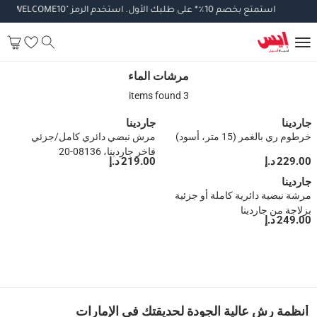
استمتع
بخصم
10
٪
*
على
طلبك
الأول
.
استخدم
الرمز
"WELCOME10".
تطب
مرشات الماء
مرشات الماء
3 items found
جاردينا
جاردينا
خرطوم ري بالغمر (15 متر، أسود)
مرش نبضي دائري كامل/جزئي
فاخر جاردينا، 08136-20
229.00 د.إ
219.00 د.إ
جاردينا
مرشة نبضية دائرية كاملة أو جزئية
بزلاجة من جاردينا
249.00 د.إ
1
أنظمة رش عالية الجودة لحديقتك في الإمارات