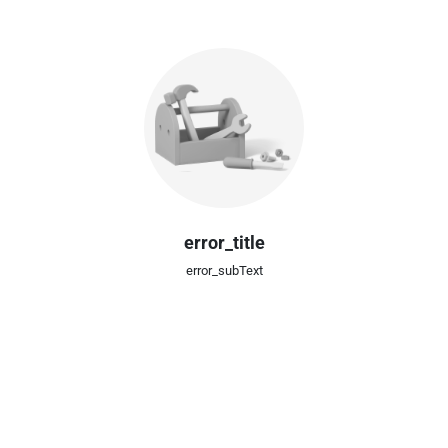
error_title
error_subText