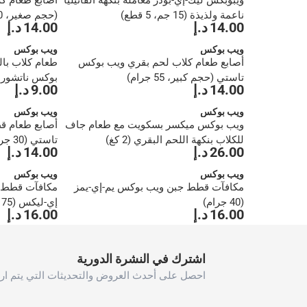
ويبوبكس ليك-إي-بودز معاملة بنكهة الفانيليا
أصابع طعام ك
ناعمة ولذيذة (15 جم، 5 قطع)
(حجم صغير، 30 جرام)
14.00 د.إ
14.00 د.إ
ويب بوكس
ويب بوكس
أصابع طعام كلاب لحم بقري ويب بوكس
طعام كلاب با
تاستي (حجم كبير، 55 جرام)
بوكس ​​ناتشورالز (150
14.00 د.إ
9.00 د.إ
ويب بوكس
ويب بوكس
ويب بوكس ميكسر بسكويت مع طعام جاف
أصابع طعام 
للكلاب بنكهة اللحم البقري (2 كغ)
تاستي (30 جرام)
26.00 د.إ
14.00 د.إ
ويب بوكس
ويب بوكس
مكافآت قطط جبن ويب بوكس يم-إي-يمز
مكافآت قطط ج
(40 جرام)
إي-ليكس (75 جرام)
16.00 د.إ
16.00 د.إ
1
2
اشترك في النشرة الدورية
›
احصل على أحدث العروض والتحديثات التي يتم ارس
››