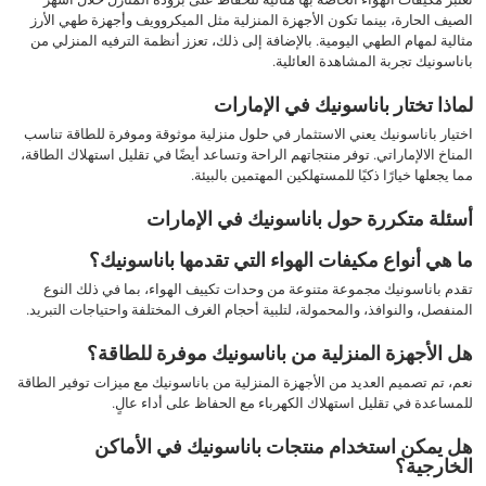
الصيف الحارة، بينما تكون الأجهزة المنزلية مثل الميكروويف وأجهزة طهي الأرز
مثالية لمهام الطهي اليومية. بالإضافة إلى ذلك، تعزز أنظمة الترفيه المنزلي من
باناسونيك تجربة المشاهدة العائلية.
لماذا تختار باناسونيك في الإمارات
اختيار باناسونيك يعني الاستثمار في حلول منزلية موثوقة وموفرة للطاقة تناسب
المناخ الالإماراتي. توفر منتجاتهم الراحة وتساعد أيضًا في تقليل استهلاك الطاقة،
مما يجعلها خيارًا ذكيًا للمستهلكين المهتمين بالبيئة.
أسئلة متكررة حول باناسونيك في الإمارات
ما هي أنواع مكيفات الهواء التي تقدمها باناسونيك؟
تقدم باناسونيك مجموعة متنوعة من وحدات تكييف الهواء، بما في ذلك النوع
المنفصل، والنوافذ، والمحمولة، لتلبية أحجام الغرف المختلفة واحتياجات التبريد.
هل الأجهزة المنزلية من باناسونيك موفرة للطاقة؟
نعم، تم تصميم العديد من الأجهزة المنزلية من باناسونيك مع ميزات توفير الطاقة
للمساعدة في تقليل استهلاك الكهرباء مع الحفاظ على أداء عالٍ.
هل يمكن استخدام منتجات باناسونيك في الأماكن
الخارجية؟