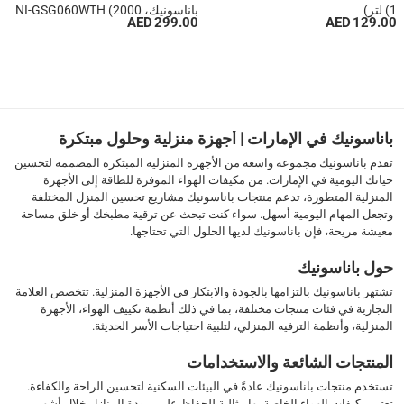
(1 لتر)
باناسونيك، NI-GSG060WTH (2000
299.00 AED
129.00 AED
واط، 1.5 لتر)
1
2
›
››
باناسونيك في الإمارات | أجهزة منزلية وحلول مبتكرة
تقدم باناسونيك مجموعة واسعة من الأجهزة المنزلية المبتكرة المصممة لتحسين
حياتك اليومية في الإمارات. من مكيفات الهواء الموفرة للطاقة إلى الأجهزة
المنزلية المتطورة، تدعم منتجات باناسونيك مشاريع تحسين المنزل المختلفة
وتجعل المهام اليومية أسهل. سواء كنت تبحث عن ترقية مطبخك أو خلق مساحة
معيشة مريحة، فإن باناسونيك لديها الحلول التي تحتاجها.
حول باناسونيك
تشتهر باناسونيك بالتزامها بالجودة والابتكار في الأجهزة المنزلية. تتخصص العلامة
التجارية في فئات منتجات مختلفة، بما في ذلك أنظمة تكييف الهواء، الأجهزة
المنزلية، وأنظمة الترفيه المنزلي، لتلبية احتياجات الأسر الحديثة.
المنتجات الشائعة والاستخدامات
تستخدم منتجات باناسونيك عادةً في البيئات السكنية لتحسين الراحة والكفاءة.
تعتبر مكيفات الهواء الخاصة بها مثالية للحفاظ على برودة المنازل خلال أشهر