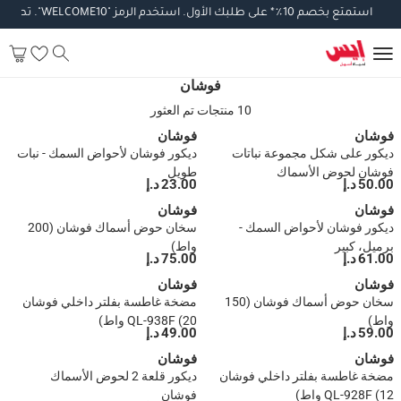
استمتع
بخصم
10
٪
*
على
طلبك
الأول
.
استخدم
الرمز
"WELCOME10".
تطبق
ال
فوشان
10 منتجات تم العثور
فوشان
فوشان
ديكور على شكل مجموعة نباتات
ديكور فوشان لأحواض السمك - نبات
فوشان لحوض الأسماك
طويل
50.00 د.إ
23.00 د.إ
فوشان
فوشان
ديكور فوشان لأحواض السمك -
سخان حوض أسماك فوشان (200
برميل، كبير
واط)
61.00 د.إ
75.00 د.إ
فوشان
فوشان
سخان حوض أسماك فوشان (150
مضخة غاطسة بفلتر داخلي فوشان
واط)
QL-938F (20 واط)
59.00 د.إ
49.00 د.إ
فوشان
فوشان
مضخة غاطسة بفلتر داخلي فوشان
ديكور قلعة 2 لحوض الأسماك
QL-928F (12 واط)
فوشان