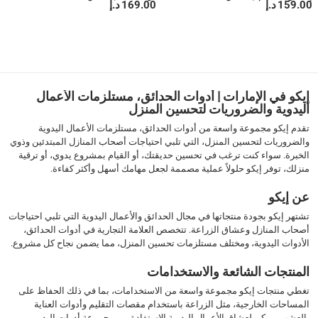
159.00 د.إ
169.00 د.إ
1
إيكو في الإمارات | أدوات الحدائق، مستلزمات الأعمال
اليدوية والضروريات لتحسين المنزل
تقدم إيكو مجموعة واسعة من أدوات الحدائق، مستلزمات الأعمال اليدوية
والضروريات لتحسين المنزل، التي تلبي احتياجات أصحاب المنازل المبتدئين وذوي
الخبرة. سواء كنت ترغب في تحسين حديقتك، أو القيام بمشروع يدوي، أو ترقية
منزلك، توفر إيكو حلولاً عملية مصممة لجعل مهامك أسهل وأكثر كفاءة.
عن إيكو
تشتهر إيكو بجودة منتجاتها في مجال الحدائق والأعمال اليدوية التي تلبي احتياجات
أصحاب المنازل وعشاق الزراعة. تتخصص العلامة التجارية في أدوات الحدائق،
الأدوات اليدوية، ومختلف مستلزمات تحسين المنزل، مما يضمن نجاح كل مشروع.
المنتجات الشائعة والاستخدامات
تغطي منتجات إيكو مجموعة واسعة من الاستخدامات، بما في ذلك الحفاظ على
المساحات الخارجية، مثل الزراعة باستخدام مقصات التقليم وأدوات العناية
بالعشب. يمكن لعشاق الأعمال اليدوية الاستفادة من مجموعة أدوات اليد