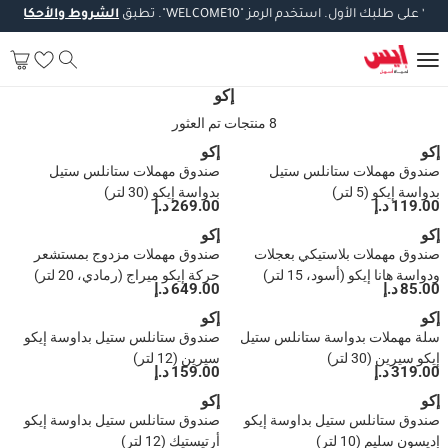
*
على
طلبك
الأول
.
استخدم
الرمز
"WELCOME10".
تطبق
الشروط
والأحكام
*.
إكو
8 منتجات تم العثور
إكو
إكو
صندوق مهملات ستانلس ستيل
صندوق مهملات ستانلس ستيل
بدواسة إيكو (5 لتر)
بدواسة إيكو (30 لتر)
119.00 د.إ
269.00 د.إ
إكو
إكو
صندوق مهملات بلاستيكي بعجلات
صندوق مهملات مزدوج بمستشعر
ودواسة هانا إيكو (أسود، 15 لتر)
حركة إيكو ميراج (رمادي، 20 لتر)
85.00 د.إ
649.00 د.إ
إكو
إكو
سلة مهملات بدواسة ستانلس ستيل
صندوق ستانلس ستيل بداوسة إيكو
إيكو سيرين (30 لتر)
سيرين (12 لتر)
319.00 د.إ
159.00 د.إ
إكو
إكو
صندوق ستانلس ستيل بداوسة إيكو
صندوق ستانلس ستيل بداوسة إيكو
إديسون سليم (10 لتر)
أرتيستيك (12 لتر)