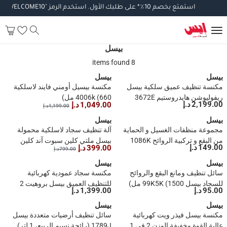
استمتع
بخصم
10
٪
*
على
طلبك
الأول
.
استخدم
الرمز
"WELCOME10".
تطب
بيسل
8 items found
بيسل
بيسل
مكنسة تنظيف عميق سلكية بيسل
مكنسة بيسيل أومني فايند لاسلكية
ريفوليوشن هايدروستيم 3672E
4006k (660 مل)
2,199.00 د.إ
1,049.00 د.إ
1,199.00 د.إ
(1249 واط)
بيسل
بيسل
مجموعة منظفات الغسيل و الحماية
آلة تنظيف سجاد لاسلكية محمولة
من البقع و تركبية الروائح 1086K
بيسل ملتي كلين سبوت آند كلين
149.00 د.إ
399.00 د.إ
799.00 د.إ
بيسل (قطعتان ، 1500 مل)
47202 (330 واط)
بيسل
بيسل
سائل تنظيف ومانع البقع والروائح
مكنسة سجاد عمودية كهربائية
للسجاد بيسل 99K5K (1500 مل)
للتنظيف العميق بيسل بروهيت 2
95.00 د.إ
1,399.00 د.إ
إكس ريفولوشن كلين شوت 2066E
بيسل
(3.7 لتر)
بيسل
مكنسة بيسل فيذر ويت كهربائية
سائل تنظيف أرضيات متعددة بيسل
عالية القوة وخفيفة الوزن 2 في 1
1789J (رائحة نسيم الربيع، 1 لتر)