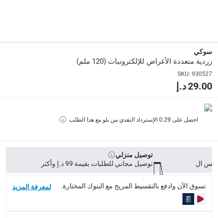
collection
الاستلام من المتجر عبر خدمة “انقر واستلم” لمنتجات محددة (
returns
سوكي
إمكانية إرجاع المنتجات المؤهلة مجاناً خلال 30 يوماً.
-
خدم
زردية متعددة الأغراض للإلكترونيات (120 ملم)
SKU
:
930527
What's in the Box
29.00 د.إ
1 زردية متعددة الأغراض للإلكترونيات مقاس 120 ملم
احصل على
0.29
الإسترداد النقدي من بلو مع هذا الطلب
توصيل منزلي
توصيل مجاني للطلبات بقيمة 99 د.إ وأكثر
تسوق الآن وادفع بالتقسيط المريح مع البنوك المختارة.
لمعرفة المزيد