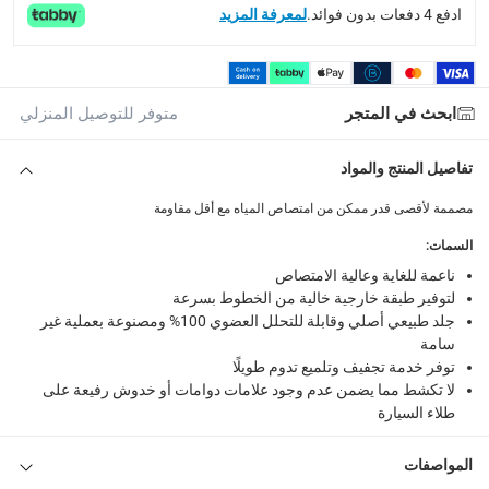
ادفع 4 دفعات بدون فوائد.
لمعرفة المزيد
1 فوط تنظيف من جلد شامواه ثري دي بي في إيه سمارت كار
ابحث في المتجر
متوفر للتوصيل المنزلي
تفاصيل المنتج والمواد
مصممة لأقصى قدر ممكن من امتصاص المياه مع أقل مقاومة
السمات
:
ناعمة للغاية وعالية الامتصاص
لتوفير طبقة خارجية خالية من الخطوط بسرعة
جلد طبيعي أصلي وقابلة للتحلل العضوي 100% ومصنوعة بعملية غير
سامة
توفر خدمة تجفيف وتلميع تدوم طويلًا
لا تكشط مما يضمن عدم وجود علامات دوامات أو خدوش رفيعة على
طلاء السيارة
المواصفات