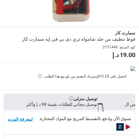
24 x 7.2 x 6.2
Delivery & Returns
سمارت كار
delivery method
فوط تنظيف من جلد شامواه ثري دي بي في إيه سمارت كار
التوصيل المُتَتَبَّع: خلال 1 إلى 5 أيام عمل
-
توصيل مجاني للطلبات فوق 9
كود المنتج
:
2151446
19.00 د.إ
delivery times
طلبات الطرود: توصيل خلال 1 إلى 3 أيام عمل
-
توصيل مجاني لل
توصيل المنتجات الكبيرة أو التي تحتاج تركيب: خلال 2 إلى 4 أيام عمل
احصل على
0.19
الإسترداد النقدي من بلو مع هذا الطلب
توصيل المنتجات مباشرة من المورّد: خلال 2 إلى 4 أيام عمل
collection
توصيل منزلي
الاستلام من المتجر عبر خدمة “انقر واستلم” لمنتجات محددة (
توصيل مجاني للطلبات بقيمة 99 د.إ وأكثر
returns
تسوق الآن وادفع بالتقسيط المريح مع البنوك المختارة.
لمعرفة المزيد
إمكانية إرجاع المنتجات المؤهلة مجاناً خلال 30 يوماً.
-
خدم
What's in the Box