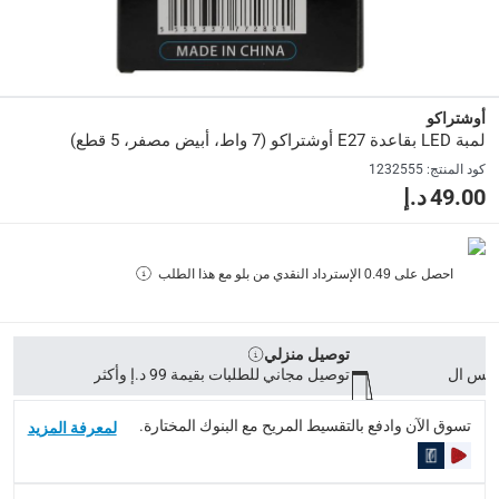
E 27
رقم قطعة الشركة المصنعة (Mpn)
:
OLED-7EWX5
أوشتراكو
لمبة LED بقاعدة E27 أوشتراكو (7 واط، أبيض مصفر، 5 قطع)
الأبعاد
:
كود المنتج
:
1232555
34.5 x 6.6 x 1.5
49.00 د.إ
Delivery & Returns
احصل على
0.49
الإسترداد النقدي من بلو مع هذا الطلب
delivery method
التوصيل المُتَتَبَّع: خلال 1 إلى 5 أيام عمل
-
توصيل مجاني للطلبات فوق 9
توصيل منزلي
delivery times
توصيل مجاني للطلبات بقيمة 99 د.إ وأكثر
طلبات الطرود: توصيل خلال 1 إلى 3 أيام عمل
-
توصيل مجاني لل
توصيل المنتجات الكبيرة أو التي تحتاج تركيب: خلال 2 إلى 4 أيام عمل
تسوق الآن وادفع بالتقسيط المريح مع البنوك المختارة.
لمعرفة المزيد
توصيل المنتجات مباشرة من المورّد: خلال 2 إلى 4 أيام عمل
collection