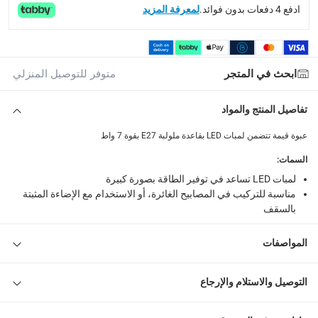
ادفع 4 دفعات بدون فوائد.
لمعرفة المزيد
الاستلام من المتجر عبر خدمة “انقر واستلم” لمنتجات محددة (
returns
إمكانية إرجاع المنتجات المؤهلة مجاناً خلال 30 يوماً.
-
خدم
ابحث في المتجر
متوفر للتوصيل المنزلي
What's in the Box
تفاصيل المنتج والمواد
لمبة LED بقاعدة E27 أوشتراكو بقوة 7 واط، أبيض مصفر، 5 قطع
عبوة قيمة تتضمن لمبات LED بقاعدة ملولبة E27 بقوة 7 واط
السمات
:
لمبات LED تساعد في توفير الطاقة بصورة كبيرة
مناسبة للتركيب في المصابيح الغائرة، أو الاستخدام مع الإضاءة المثبتة
بالسقف
المواصفات
التوصيل والاستلام والإرجاع