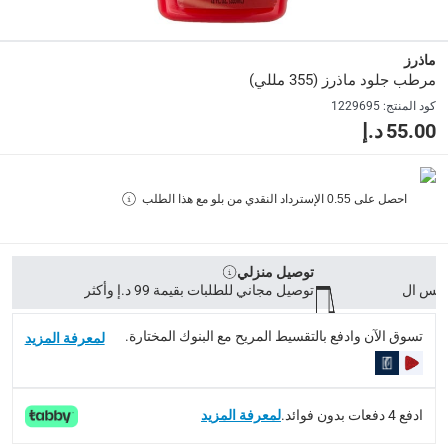
Delivery & Returns
ماذرز
مرطب جلود ماذرز (355 مللي)
delivery method
كود المنتج
:
1229695
التوصيل المُتَتَبَّع: خلال 1 إلى 5 أيام عمل
-
توصيل مجاني للطلبات فوق 9
55.00 د.إ
delivery times
طلبات الطرود: توصيل خلال 1 إلى 3 أيام عمل
-
توصيل مجاني لل
احصل على
0.55
الإسترداد النقدي من بلو مع هذا الطلب
توصيل المنتجات الكبيرة أو التي تحتاج تركيب: خلال 2 إلى 4 أيام عمل
توصيل المنتجات مباشرة من المورّد: خلال 2 إلى 4 أيام عمل
collection
توصيل منزلي
توصيل مجاني للطلبات بقيمة 99 د.إ وأكثر
الاستلام من المتجر عبر خدمة “انقر واستلم” لمنتجات محددة (
تسوق الآن وادفع بالتقسيط المريح مع البنوك المختارة.
returns
لمعرفة المزيد
إمكانية إرجاع المنتجات المؤهلة مجاناً خلال 30 يوماً.
-
خدم
What's in the Box
ادفع 4 دفعات بدون فوائد.
لمعرفة المزيد
1 مرطب جلود 355 مللي