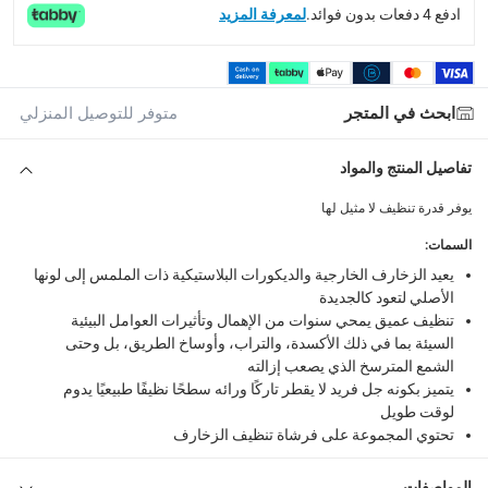
ادفع 4 دفعات بدون فوائد.
لمعرفة المزيد
What's in the Box
1 منظف زخارف السيارة القوي ماذرز باك تو بلاك سعة 355 مللي, 1 فرشاة لتنظيف زخارف السيارة
ابحث في المتجر
متوفر للتوصيل المنزلي
تفاصيل المنتج والمواد
يوفر قدرة تنظيف لا مثيل لها
السمات
:
يعيد الزخارف الخارجية والديكورات البلاستيكية ذات الملمس إلى لونها
الأصلي لتعود كالجديدة
تنظيف عميق يمحي سنوات من الإهمال وتأثيرات العوامل البيئية
السيئة بما في ذلك الأكسدة، والتراب، وأوساخ الطريق، بل وحتى
الشمع المترسخ الذي يصعب إزالته
يتميز بكونه جل فريد لا يقطر تاركًا ورائه سطحًا نظيفًا طبيعيًا يدوم
لوقت طويل
تحتوي المجموعة على فرشاة تنظيف الزخارف
المواصفات