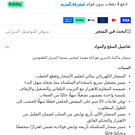
ادفع 4 دفعات بدون فوائد.
لمعرفة المزيد
collection
الاستلام من المتجر عبر خدمة “انقر واستلم” لمنتجات محددة (
returns
ابحث في المتجر
متوفر للتوصيل المنزلي
إمكانية إرجاع المنتجات المؤهلة مجاناً خلال 30 يوماً.
-
خدم
تفاصيل المنتج والمواد
What's in the Box
1 منشار بالبنزين 35 سم مكعب
منشار ماكيتا بالبنزين هو أداة مفيدة لمحبي بستنة المنزل الطموحين
السمات
:
المنشار الكهربائي مثالي لتقليم الأشجار وقطع الحطب
يتميز بتشغيل سريع باستخدام السلسلة مما يجعله سهل البدء
تصميمه المقاوم للاهتزاز مع التزييت التلقائي والتشغيل والإيقاف
بلمسة واحدة يضمنون تشغيلًا سهلًا خاليًا من الصعاب
توفر علامات 33 سم على المقبض الخلفي قطعًا سهلًا للخشب إلى
الطول المطلوب
يتميز المنشار الآلي بأربع نوابض من الصلب لضمان التقليل من
الاهتزاز والتحكم الفائق
تتميز منشار السلسلة بأربعة نوابض فولاذية تضمن اهتزازًا منخفضًا
وتحكمًا فائقًا.