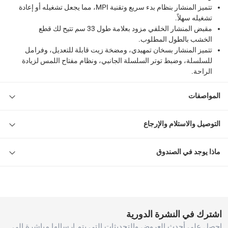
تتميز المنشار بنظام بدء سريع وتقنية MPI، مما يجعل تشغيله أو إعادة
تشغيله سهلاً.
مقبض المنشار الخلفي مزود بعلامة طول 33 سم تتيح لك قطع
الخشب بالطول المطلوب.
تتميز المنشار بسخان تمهيدي، ومضخة زيت قابلة للتعديل، وفرامل
للسلسلة، وضبط توتر السلسلة الجانبي، ونظام مفتاح اللمس لزيادة
الراحة.
المواصفات
التوصيل والاستلام والإرجاع
ماذا يوجد في الصندوق
اشترك في النشرة الدورية
احصل على أحدث العروض والتحديثات التي يتم ارسالها مباشرة إلى