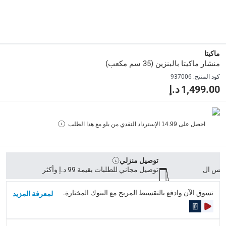
رقم قطعة الشركة المصنعة (Mpn)
:
EA3502S40B
الأبعاد
:
ماكيتا
52 x 33 x 45
منشار ماكيتا بالبنزين (35 سم مكعب)
كود المنتج
:
937006
رقم الموديل
:
1,499.00 د.إ
EA3502S40B
احصل على
14.99
الإسترداد النقدي من بلو مع هذا الطلب
Delivery & Returns
delivery method
التوصيل المُتَتَبَّع: خلال 1 إلى 5 أيام عمل
-
توصيل مجاني للطلبات فوق 9
توصيل منزلي
توصيل مجاني للطلبات بقيمة 99 د.إ وأكثر
delivery times
طلبات الطرود: توصيل خلال 1 إلى 3 أيام عمل
-
توصيل مجاني لل
تسوق الآن وادفع بالتقسيط المريح مع البنوك المختارة.
لمعرفة المزيد
توصيل المنتجات الكبيرة أو التي تحتاج تركيب: خلال 2 إلى 4 أيام عمل
توصيل المنتجات مباشرة من المورّد: خلال 2 إلى 4 أيام عمل