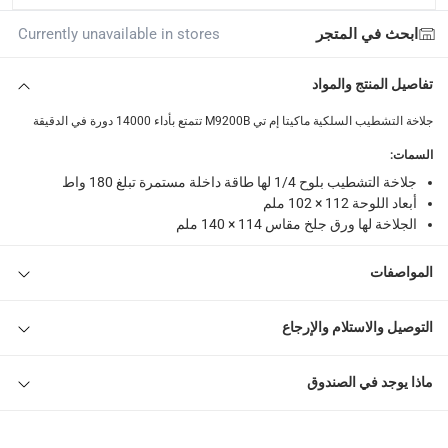
الاستلام من المتجر عبر خدمة “انقر واستلم” لمنتجات محددة (
ابحث في المتجر
Currently unavailable in stores
returns
إمكانية إرجاع المنتجات المؤهلة مجاناً خلال 30 يوماً.
-
خدم
تفاصيل المنتج والمواد
جلاخة التشطيب السلكية ماكيتا إم تي M9200B تتمتع بأداء 14000 دورة في الدقيقة
What's in the Box
1 جلاخة تشطيب سلكية ماكيتا إم تي M9200B (180 واط)
السمات
:
جلاخة التشطيب بلوح 1/4 لها طاقة داخلة مستمرة تبلغ 180 واط
أبعاد اللوحة 112 × 102 ملم
الجلاخة لها ورق جلخ مقاس 114 × 140 ملم
المواصفات
التوصيل والاستلام والإرجاع
ماذا يوجد في الصندوق