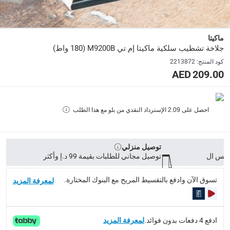
المنتج: 11 × 12 × 14 سم، الصندوق: 15 × 15 × 15 سم
:
modelname
ماكيتا
إم تي
جلاخة تشطيب سلكية ماكيتا إم تي M9200B (180 واط)
كود المنتج
:
2213872
رقم الموديل
:
209.00 AED
M9200B
احصل على
2.09
الإسترداد النقدي من بلو مع هذا الطلب
Delivery & Returns
delivery method
التوصيل المُتَتَبَّع: خلال 1 إلى 5 أيام عمل
-
توصيل مجاني للطلبات فوق 9
توصيل منزلي
توصيل مجاني للطلبات بقيمة 99 د.إ وأكثر
delivery times
طلبات الطرود: توصيل خلال 1 إلى 3 أيام عمل
-
توصيل مجاني لل
تسوق الآن وادفع بالتقسيط المريح مع البنوك المختارة.
لمعرفة المزيد
توصيل المنتجات الكبيرة أو التي تحتاج تركيب: خلال 2 إلى 4 أيام عمل
توصيل المنتجات مباشرة من المورّد: خلال 2 إلى 4 أيام عمل
ادفع 4 دفعات بدون فوائد.
لمعرفة المزيد
collection