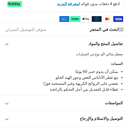
ادفع 4 دفعات بدون فوائد.
لمعرفة المزيد
What's in the Box
1 معطر جو ليتل تريز فايبر كان برائحة كاريبيان كولادا 30 جرام
ابحث في المتجر
متوفر للتوصيل المنزلي
تفاصيل المنتج والمواد
معطر مثالي لأي نوع من السيارات
السمات
:
يمكن أن يدوم حتى 60 يومًا
مع عطر الأناناس الغض وجوز الهند الحلو
يقضي على الروائح الكريهة وغير المستحبة فورًا
غطاء قابل للتعديل من أجل التحكم بالرائحة
المواصفات
التوصيل والاستلام والإرجاع