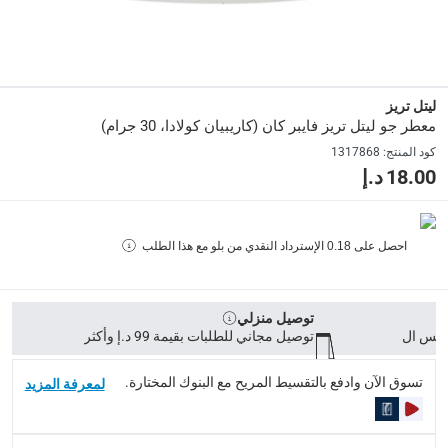
الأبعاد
:
7 x 4.2 x 0.01
ليتل تريز
معطر جو ليتل تريز فايبر كان (كاريبيان كولادا، 30 جرام)
Delivery & Returns
كود المنتج
:
1317868
delivery method
18.00 د.إ
التوصيل المُتَتَبَّع: خلال 1 إلى 5 أيام عمل
-
توصيل مجاني للطلبات فوق 9
delivery times
احصل على
0.18
الإسترداد النقدي من بلو مع هذا الطلب
طلبات الطرود: توصيل خلال 1 إلى 3 أيام عمل
-
توصيل مجاني لل
توصيل المنتجات الكبيرة أو التي تحتاج تركيب: خلال 2 إلى 4 أيام عمل
توصيل المنتجات مباشرة من المورّد: خلال 2 إلى 4 أيام عمل
توصيل منزلي
توصيل مجاني للطلبات بقيمة 99 د.إ وأكثر
collection
الاستلام من المتجر عبر خدمة “انقر واستلم” لمنتجات محددة (
تسوق الآن وادفع بالتقسيط المريح مع البنوك المختارة.
لمعرفة المزيد
returns
إمكانية إرجاع المنتجات المؤهلة مجاناً خلال 30 يوماً.
-
خدم