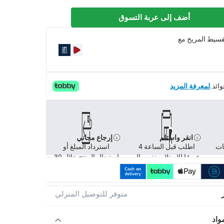
أضف إلى عربة التسوق
تقسيط المريح مع
لمعرفة المزيد
انقر واستلم
إرجاع مجاني
ات
اطلب قبل الساعة 4
استرداد المبلغ أو
عصرًا للاستلام بنفس ال
استبدال المنتج خلال 30
متوفر للتوصيل المنزلي
واد