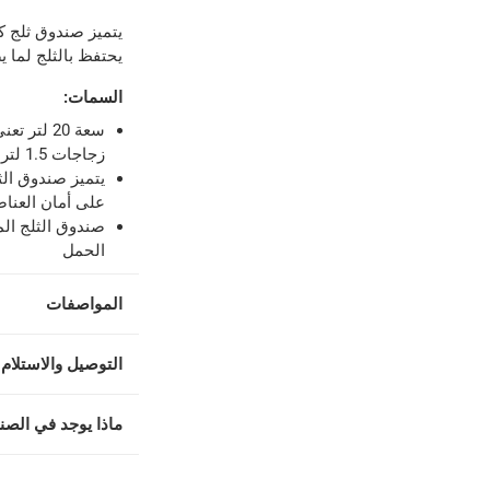
يتميز صندوق ثلج ك
يحتفظ بالثلج لما يصل إ
لمنتجات محددة (خلال 4 ساعات)
-
خدمة مجانية
السمات
:
اً.
-
خدمة مجانية
زجاجات 1.5 لتر بشكل قائم
يتميز صندوق ال
على أمان العناص
صندوق الثلج ال
الحمل
المواصفات
التوصيل والاستلام 
ماذا يوجد في الصن