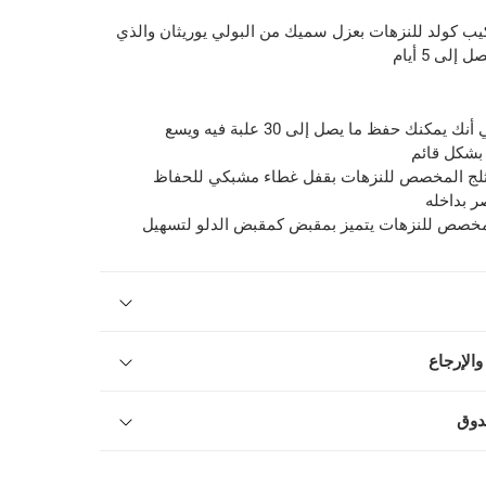
يب كولد للنزهات بعزل سميك من البولي يوريثان والذي
لى 5 أيام
سعة 20 لتر تعني أنك يمكنك حفظ ما يصل إلى 30 علبة فيه ويسع
ثلج المخصص للنزهات بقفل غطاء مشبكي للحفاظ
ر بداخله
مخصص للنزهات يتميز بمقبض كمقبض الدلو لتسهيل
والإرجاع
دوق