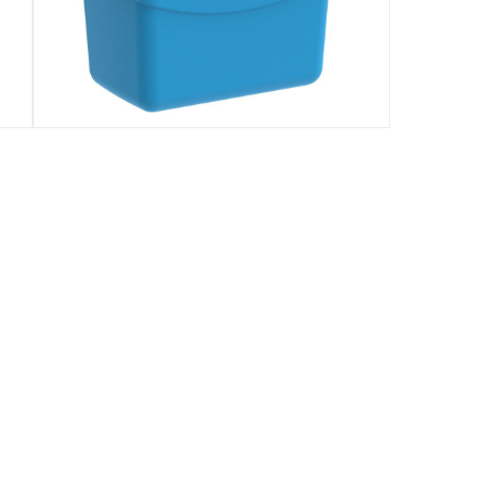
رقم قطعة الشركة المصنعة (Mpn)
:
MFIBXX081BL
الأبعاد
:
41 × 28 × 37 سم
:
modelname
ACE6291048164197
Delivery & Returns
delivery method
التوصيل المُتَتَبَّع: خلال 1 إلى 5 أيام عمل
-
delivery times
طلبات الطرود: توصيل خلال 1 إلى 3 أيام عمل
توصيل المنتجات الكبيرة أو التي تحتاج تركيب: خلال 2 
توصيل المنتجات مباشرة من المورّد: خلال 2 إلى 4 أيام 