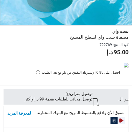
الأبعاد
:
25 x 25 x 32
Delivery & Returns
بست واي
مصفاة بست واي لسطح المسبح
delivery method
كود المنتج
:
722769
التوصيل المُتَتَبَّع: خلال 1 إلى 5 أيام عمل
-
توصيل مجاني للطلبات فوق 9
95.00 د.إ
delivery times
طلبات الطرود: توصيل خلال 1 إلى 3 أيام عمل
-
توصيل مجاني لل
احصل على
0.95
الإسترداد النقدي من بلو مع هذا الطلب
توصيل المنتجات الكبيرة أو التي تحتاج تركيب: خلال 2 إلى 4 أيام عمل
توصيل المنتجات مباشرة من المورّد: خلال 2 إلى 4 أيام عمل
توصيل منزلي
collection
توصيل مجاني للطلبات بقيمة 99 د.إ وأكثر
الاستلام من المتجر عبر خدمة “انقر واستلم” لمنتجات محددة (
تسوق الآن وادفع بالتقسيط المريح مع البنوك المختارة.
لمعرفة المزيد
returns
إمكانية إرجاع المنتجات المؤهلة مجاناً خلال 30 يوماً.
-
خدم