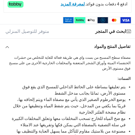
What's in the Box
ادفع 4 دفعات بدون فوائد.
لمعرفة المزيد
1 مصفاة سطح مسبح
ابحث في المتجر
متوفر للتوصيل المنزلي
تفاصيل المنتج والمواد
مصفاة سطح المسبح من بست واي هي طريقة فعالة للغاية للتخلص من حشرات
الخنفساء الميتة وأوراق الشجر المتعفنة والمخلفات الخارجية الأخرى من على مسبح
فوق مستوى الأرض
السمات
:
يتم تعليقها ببساطة على الحائط الداخلي للمسبح الذي يقع فوق
مستوى الأرض، تمامًا بجانب مدخل الشفط
يوضع الخرطوم الصغير الذي يأتي مع مصفاة الماء ويتم إلحاقه بها،
قريبًا بما يكفي من المدخل، حيث يتم شفط المياه وتنظيفها من خلال
نظام مضخة الفلتر الخارجية
مع ضخ المياه للخارج تسحب المخلفات معها وتعلق المخلفات الكبيرة
في سلة التصفية بالمصفاة التي يمكن فكها وتفريغها عند الامتلاء
مصنوعة من بلاستيك مقاوم للتآكل مما يسهل العناية والتنظيف بها