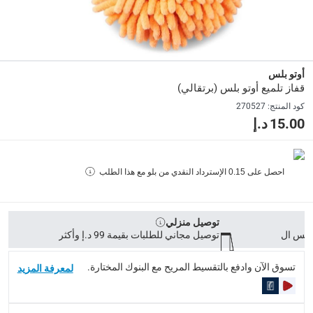
Delivery & Returns
delivery method
التوصيل المُتَتَبَّع: خلال 1 إلى 5 أيام عمل
-
توصيل مجاني للطلبات فوق 9
delivery times
أوتو بلس
قفاز تلميع أوتو بلس (برتقالي)
طلبات الطرود: توصيل خلال 1 إلى 3 أيام عمل
-
توصيل مجاني لل
كود المنتج
:
270527
توصيل المنتجات الكبيرة أو التي تحتاج تركيب: خلال 2 إلى 4 أيام عمل
15.00 د.إ
توصيل المنتجات مباشرة من المورّد: خلال 2 إلى 4 أيام عمل
collection
احصل على
0.15
الإسترداد النقدي من بلو مع هذا الطلب
الاستلام من المتجر عبر خدمة “انقر واستلم” لمنتجات محددة (
returns
إمكانية إرجاع المنتجات المؤهلة مجاناً خلال 30 يوماً.
-
خدم
توصيل منزلي
توصيل مجاني للطلبات بقيمة 99 د.إ وأكثر
What's in the Box
تسوق الآن وادفع بالتقسيط المريح مع البنوك المختارة.
لمعرفة المزيد
1 قفاز تلميع