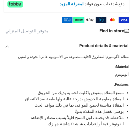
الاستلام من المتجر عبر خدمة “انقر واستلم” لمنتجات محددة (
ادفع 4 دفعات بدون فوائد.
لمعرفة المزيد
returns
إمكانية إرجاع المنتجات المؤهلة مجاناً خلال 30 يوماً.
-
خدم
Find in store
متوفر للتوصيل المنزلي
What's in the Box
1 مقلاة ألومنيوم مطروق 5فايف (20 سم)
Product details & material
مقلاة الألومنيوم المطروق 5فايف مصنوعة من الألمونيوم عالي الجودة والمتين
:
Material
ألومونيوم
:
Features
تتمتع المقلاة بمقبض باكليت لحماية يديك من الحروق
المقلاة مقاومة للخدوش بدرجة عالية ولها طبقة ضد الالتصاق
المقلاة مناسبة لجميع المواقد، بما في ذلك مواقد الحث
يوصى بغسل هذه المقلاة يدويًا
ملاحظة: قد يختلف لون المنتج قليلاً بسبب مصادر الإضاءة
الفوتوغرافية أو إعدادات شاشة/شاشة جهازك.