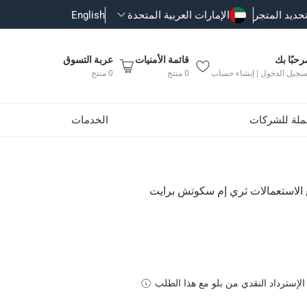
حديد المتجر
الإمارات العربية المتحدة
English
رحبًا بك
قائمة الأمنيات
عربة التسوق
سجيل الدخول | إنشاء حساب
0
منتج
0
منتج
جملة للشركات
الخدمات
برايت
 الاستعمالات ثري إم سكوتش برايت
الإسترداد النقدي من بلو مع هذا الطلب