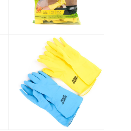
Specifications
رقم قطعة الشركة المصنعة (Mpn)
:
XN005303658
الأبعاد
:
38.6 x 19.3 x 3.5
Delivery & Returns
delivery method
التوصيل المُتَتَبَّع: خلال 1 إلى 5 أيام عمل
-
delivery times
طلبات الطرود: توصيل خلال 1 إلى 3 أيام عمل
توصيل المنتجات الكبيرة أو التي تحتاج تركيب: خلال 2 
توصيل المنتجات مباشرة من المورّد: خلال 2 إلى 4 أيام 