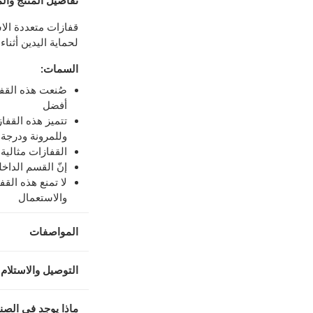
تفاصيل المنتج والم
لمنتجات محددة (خلال 4 ساعات)
-
خدمة مجانية
قفازات متعددة ال
لحماية اليدين أثناء
اً.
-
خدمة مجانية
السمات
:
صُنعت هذه الق
أفضل
برايت
تتميز هذه القفاز
وللمرونة ودرجة 
القفازات مثالية 
إنّ القسم الداخل
لا تمنع هذه ال
والاستعمال
المواصفات
التوصيل والاستلام 
ماذا يوجد في الصن