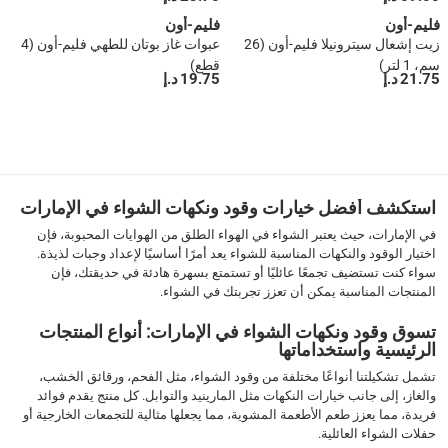
فليم-أون
فليم-أون
زيت إشعال سيترونيلا فليم-أون (26
عبوات غاز بوتان للطهي فليم-أون (4
سم، 1 لتر)
قطع)
21.75 د.إ
19.75 د.إ
1
2
3
›
››
استكشف أفضل خيارات وقود ونكهات الشواء في الإمارات
في الإمارات، حيث يعتبر الشواء في الهواء الطلق من الهوايات المحبوبة، فإن
اختيار الوقود والنكهات المناسبة للشواء يعد أمرًا أساسيًا لإعداد وجبات لذيذة.
سواء كنت تستضيف تجمعًا عائليًا أو تستمتع بسهرة هادئة في حديقتك، فإن
المنتجات المناسبة يمكن أن تعزز تجربتك في الشواء.
تسوق وقود ونكهات الشواء في الإمارات: أنواع المنتجات
الرئيسية واستخداماتها
تشمل تشكيلتنا أنواعًا مختلفة من وقود الشواء، مثل الفحم، ورقائق الخشب،
والغاز، إلى جانب خيارات النكهات مثل المارينيد والتوابل. كل منتج يقدم فوائد
فريدة، مما يعزز طعم الأطعمة المشوية، مما يجعلها مثالية للتجمعات الخارجية أو
حفلات الشواء العائلية.