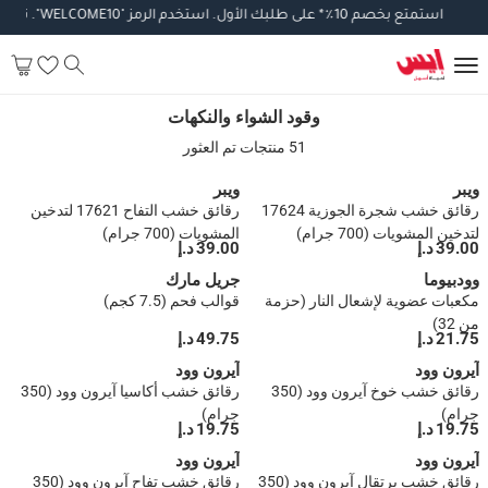
استمتع
بخصم
10
٪
*
على
طلبك
الأول
.
استخدم
الرمز
"WELCOME10".
تطبق
ال
وقود الشواء والنكهات
وقود الشواء والنكهات
51 منتجات تم العثور
ويبر
ويبر
رقائق خشب شجرة الجوزية 17624
رقائق خشب التفاح 17621 لتدخين
لتدخين المشويات (700 جرام)
المشويات (700 جرام)
39.00 د.إ
39.00 د.إ
وودبيوما
جريل مارك
مكعبات عضوية لإشعال النار (حزمة
قوالب فحم (7.5 كجم)
من 32)
21.75 د.إ
49.75 د.إ
آيرون وود
آيرون وود
رقائق خشب خوخ آيرون وود (350
رقائق خشب أكاسيا آيرون وود (350
جرام)
جرام)
19.75 د.إ
19.75 د.إ
آيرون وود
آيرون وود
رقائق خشب برتقال آيرون وود (350
رقائق خشب تفاح آيرون وود (350