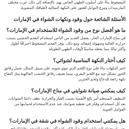
المضغوط بناءً على أسلوب الطهي الخاص بهم. بالإضافة إلى ذلك، جرب مختلف
المارينيدات ومزج التوابل للعثور على النكهة المثالية لأطباقك المشوية.
الأسئلة الشائعة حول وقود ونكهات الشواء في الإمارات
ما هو أفضل نوع من وقود الشواء للاستخدام في الإمارات؟
في مناخ الإمارات الحار، يفضل العديد من الناس استخدام الفحم الخشبي بسبب
حرارته العالية وسهولة إشعاله. ومع ذلك، يوفر الفحم المضغوط احتراقًا أطول
وأكثر ثباتًا، مما يجعله مناسبًا لأوقات الطهي الطويلة.
كيف أختار النكهة المناسبة لشوائي؟
اختر النكهات بناءً على نوع اللحم الذي تنوي شويه. على سبيل المثال، تعمل رقائق
الجوز بشكل جيد مع اللحم البقري، بينما تضيف رقائق الخشب الفاكهية مثل التفاح
نكهة رائعة للدجاج ولحم الخنزير.
كيف يمكنني صيانة شوايتي في مناخ الإمارات؟
التنظيف المنتظم أمر بالغ الأهمية بسبب الغبار والحرارة. نظف دائمًا الشوايات
بعد كل استخدام، وفكر في تغطية شوايتك عند عدم الاستخدام لحمايتها من
العوامل الجوية.
هل يمكنني استخدام وقود الشواء في شقة في الإمارات؟
يعتبر استخدام الشوايات الغازية أو الكهربائية أكثر ملاءمة للشقق نظرًا للوائح