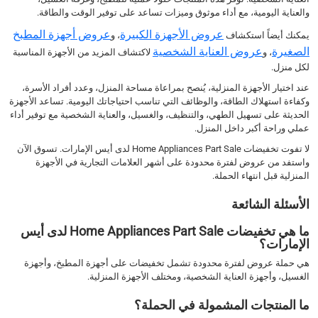
والعناية اليومية، مع أداء موثوق وميزات تساعد على توفير الوقت والطاقة.
عروض الأجهزة الكبيرة
عروض أجهزة المطبخ
يمكنك أيضاً استكشاف
، و
الصغيرة
عروض العناية الشخصية
، و
لاكتشاف المزيد من الأجهزة المناسبة
لكل منزل.
عند اختيار الأجهزة المنزلية، يُنصح بمراعاة مساحة المنزل، وعدد أفراد الأسرة،
وكفاءة استهلاك الطاقة، والوظائف التي تناسب احتياجاتك اليومية. تساعد الأجهزة
الحديثة على تسهيل الطهي، والتنظيف، والغسيل، والعناية الشخصية مع توفير أداء
عملي وراحة أكبر داخل المنزل.
لا تفوت تخفيضات Home Appliances Part Sale لدى أيس الإمارات. تسوق الآن
واستفد من عروض لفترة محدودة على أشهر العلامات التجارية في الأجهزة
المنزلية قبل انتهاء الحملة.
الأسئلة الشائعة
ما هي تخفيضات Home Appliances Part Sale لدى أيس
الإمارات؟
هي حملة عروض لفترة محدودة تشمل تخفيضات على أجهزة المطبخ، وأجهزة
الغسيل، وأجهزة العناية الشخصية، ومختلف الأجهزة المنزلية.
ما المنتجات المشمولة في الحملة؟