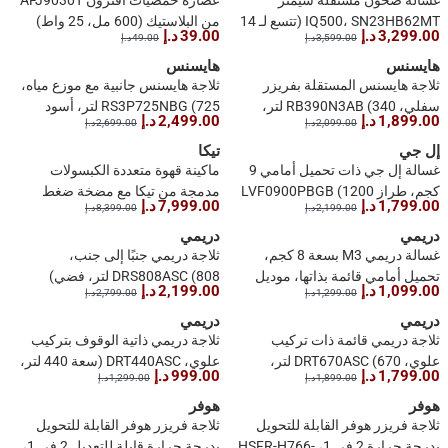
غسالة صحون مستقلة سيمنز
عصارة حمضيات أفترون AFJ9030T
IQ500، SN23HB62MT (تتسع لـ 14
من البلاستيك (600 مل، 25 واط)
3,299.00 د.إ
39.00 د.إ
3,599.00 د.إ
49.00 د.إ
مجموعة أدوات مائدة)
هايسنس
هايسنس
ثلاجة هايسنس المستقلة بفريزر
ثلاجة هايسنس جانبية مع موزع مياه،
سفلي، RB390N3AB (340 لتر،
RS3P725NBG (725 لتر، أسود
1,899.00 د.إ
2,499.00 د.إ
2,099.00 د.إ
2,699.00 د.إ
أسود فاخر)
زجاجي)
إل جي
تيكا
غسالة إل جي ذات تحميل أمامي 9
ماكينة قهوة متعددة الكبسولات
كجم، طراز LVF0900PBGB (1200
مدمجة من تيكا مع مضخة ضغط
1,799.00 د.إ
7,999.00 د.إ
2,199.00 د.إ
8,399.00 د.إ
دورة في الدقيقة)
بقوة 19 بار، CLC 8350 MC E04
دريمي
دريمي
غسالة دريمي M3 بسعة 8 كجم،
ثلاجة دريمي جنبًا إلى جنب،
تحميل أمامي قائمة بذاتها، موديل
DRS808ASC (808 لتر، فضي)
1,099.00 د.إ
2,199.00 د.إ
1,299.00 د.إ
2,799.00 د.إ
DWF08M40DAME (رمادي، 1400
دورة في الدقيقة)
دريمي
دريمي
ثلاجة دريمي قائمة ذات تركيب
ثلاجة دريمي ذاتية الوقوف بتركيب
علوي، DRT670ASC (670 لتر،
علوي، DRT440ASC (سعة 440 لتر،
1,799.00 د.إ
999.00 د.إ
1,899.00 د.إ
1,299.00 د.إ
فضي)
فضي)
هوفر
هوفر
ثلاجة فريزر هوفر القابلة للتحويل
ثلاجة فريزر هوفر القابلة للتحويل
بدرجة حرارة 2 في 1، HSFR-H766-
بدرجة حرارة قابلة للتعديل 2 في 1،