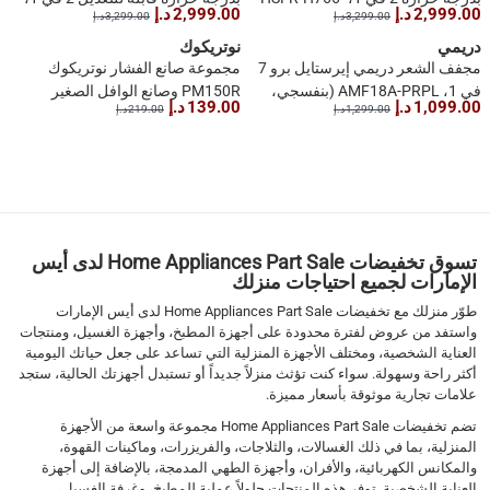
2,999.00 د.إ
2,999.00 د.إ
3,299.00 د.إ
3,299.00 د.إ
SR (766 لتر، فضي)
HSFR-H766-SL (766 لتر، فضي)
دريمي
نوتريكوك
مجفف الشعر دريمي إيرستايل برو 7
مجموعة صانع الفشار نوتريكوك
في 1، AMF18A-PRPL (بنفسجي،
PM150R وصانع الوافل الصغير
1,099.00 د.إ
139.00 د.إ
1,299.00 د.إ
219.00 د.إ
1300 واط)
WM100R
1
2
3
4
5
تسوق تخفيضات Home Appliances Part Sale لدى أيس
6
الإمارات لجميع احتياجات منزلك
7
طوّر منزلك مع تخفيضات Home Appliances Part Sale لدى أيس الإمارات
›
واستفد من عروض لفترة محدودة على أجهزة المطبخ، وأجهزة الغسيل، ومنتجات
››
العناية الشخصية، ومختلف الأجهزة المنزلية التي تساعد على جعل حياتك اليومية
أكثر راحة وسهولة. سواء كنت تؤثث منزلاً جديداً أو تستبدل أجهزتك الحالية، ستجد
علامات تجارية موثوقة بأسعار مميزة.
تضم تخفيضات Home Appliances Part Sale مجموعة واسعة من الأجهزة
المنزلية، بما في ذلك الغسالات، والثلاجات، والفريزرات، وماكينات القهوة،
والمكانس الكهربائية، والأفران، وأجهزة الطهي المدمجة، بالإضافة إلى أجهزة
العناية الشخصية. توفر هذه المنتجات حلولاً عملية للمطبخ، وغرفة الغسيل،