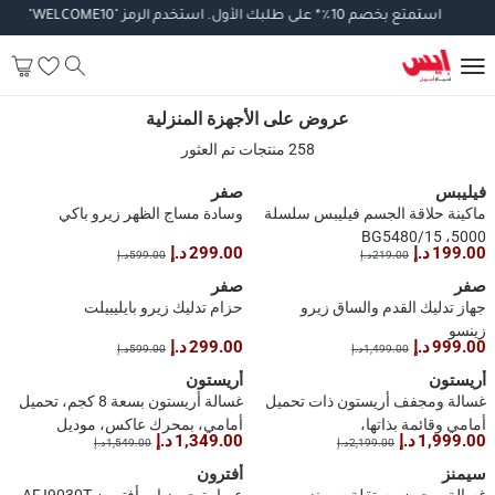
استمتع
بخصم
10
٪
*
على
طلبك
الأول
.
استخدم
الرمز
"WELCOME10".
تطبق
ا
عروض على الأجهزة المنزلية
عروض على الأجهزة المنزلية
258 منتجات تم العثور
فيليبس
صفر
ماكينة حلاقة الجسم فيليبس سلسلة
وسادة مساج الظهر زيرو باكي
5000، BG5480/15
199.00 د.إ
299.00 د.إ
219.00 د.إ
599.00 د.إ
صفر
صفر
جهاز تدليك القدم والساق زيرو
حزام تدليك زيرو بايليبيلت
زينسو
999.00 د.إ
299.00 د.إ
1,499.00 د.إ
599.00 د.إ
أريستون
أريستون
غسالة ومجفف أريستون ذات تحميل
غسالة أريستون بسعة 8 كجم، تحميل
أمامي وقائمة بذاتها،
أمامي، بمحرك عاكس، موديل
1,999.00 د.إ
1,349.00 د.إ
2,199.00 د.إ
1,549.00 د.إ
ARWD085142DMME (سعة
ARWF08122SMME (رمادي، 1200
الغسيل 8 كجم، سعة التجفيف 5
دورة في الدقيقة)
سيمنز
أفترون
كجم، 1400 دورة في الدقيقة)