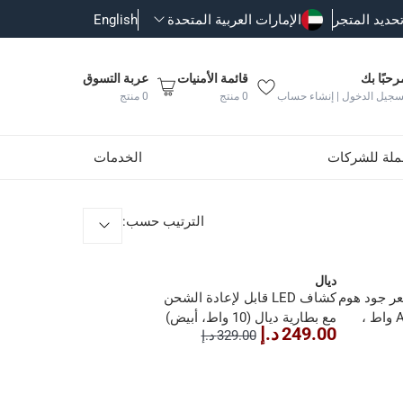
حديد المتجر
الإمارات العربية المتحدة
English
رحبًا بك
قائمة الأمنيات
عربة التسوق
سجيل الدخول | إنشاء حساب
0
منتج
0
منتج
جملة للشركات
الخدمات
الترتيب حسب
:
ديال
ستشعر جود هوم
كشاف LED قابل لإعادة الشحن
لوكانو AFD1017-IB (10 واط ،
مع بطارية ديال (10 واط، أبيض)
249.00 د.إ
329.00 د.إ