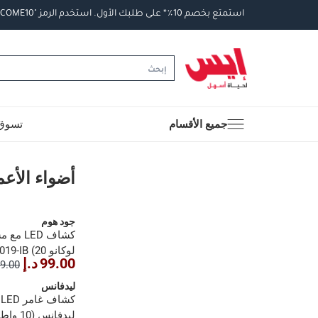
استمتع
بخصم
10
٪
*
على
طلبك
الأول
.
استخدم
الرمز
"WELCOME10".
جميع الأقسام
تسوق 
أضواء الأعمدة
أضواء الأع
جود هوم
كشاف ED
99.00 د.إ
149.00 
أبيض ساطع)
ليدفانس
ك
ليدفانس (10 واط، ضوء نهاري)