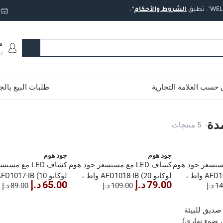
تطبق
الشروط
والأحكام
*.
ت
م
ت
حسب العلامة التجارية
طلبات البيع بال
مدة
-
5 منتجات
جود هوم
جود هوم
L مع مستشعر جود هوم
كشاف LED مع مستشعر جود هوم
كشاف LED مع م
لوكانو AFD1019-IB (20 واط ،
لوكانو AFD1018-IB (20 واط ،
79.00 د.إ
65.00 د.إ
د.إ
109.00 د.إ
89.00 د.إ
أبيض ساطع)
أبيض ساطع)
شاف غامر LED صديق للبيئة