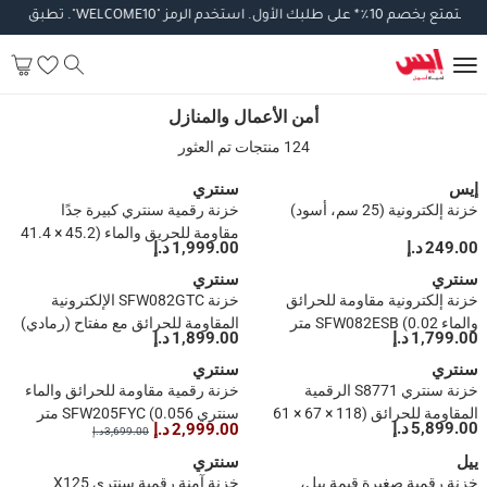
تمتع
بخصم
10
٪
*
على
طلبك
الأول
.
استخدم
الرمز
"WELCOME10".
تطبق
الشرو
أمن الأعمال والمنازل
أمن الأعمال والمنازل
124 منتجات تم العثور
إيس
سنتري
خزنة إلكترونية (25 سم، أسود)
خزنة رقمية سنتري كبيرة جدًا
مقاومة للحريق والماء (45.2 × 41.4
249.00 د.إ
1,999.00 د.إ
× 49.02 سم، 0.035 متر مكعب)
سنتري
سنتري
خزنة إلكترونية مقاومة للحرائق
خزنة SFW082GTC الإلكترونية
والماء SFW082ESB (0.02 متر
المقاومة للحرائق مع مفتاح (رمادي)
1,799.00 د.إ
1,899.00 د.إ
مكعب)
سنتري
سنتري
خزنة سنتري S8771 الرقمية
خزنة رقمية مقاومة للحرائق والماء
المقاومة للحرائق (118 × 67 × 61
سنتري SFW205FYC (0.056 متر
5,899.00 د.إ
2,999.00 د.إ
3,699.00 د.إ
سم، 0.164 متر مكعب)
مكعب)
ييل
سنتري
خزنة رقمية صغيرة قيمة ييل،
خزنة آمنة رقمية سنتري X125