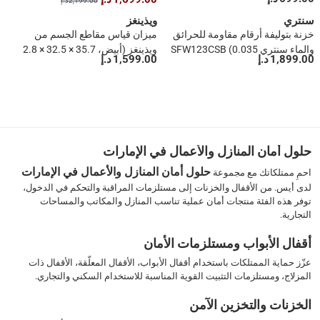
2,199.00 د.إ
B0F9D15DSD (الجيل الجديد)
49.02 سم، أسود)
سنتري
ويذينغز
خزنة بتوليفة أرقام مقاومة للحرائق
ميزان قياس مقاطع الجسم من
والماء سنتري SFW123CSB (0.035
ويذينغز (أبيض، 35.7 × 32.5 × 2.8
1,899.00 د.إ
1,599.00 د.إ
متر مكعب)
سم)
1
2
3
4
5
حلول أمان المنازل والأعمال في الإمارات
6
حلول أمان المنازل والأعمال في الإمارات
احمِ ممتلكاتك مع مجموعة
7
لدى أيس. من الأقفال والخزنات إلى مستلزمات المراقبة والتحكم في الدخول،
›
توفر هذه الفئة منتجات أمان عملية تناسب المنازل والمكاتب والمساحات
››
التجارية.
أقفال الأبواب ومستلزمات الأمان
عزّز حماية الممتلكات باستخدام أقفال الأبواب، الأقفال المعلّقة، الأقفال ذات
المزلاج، ومستلزمات التثبيت القوية المناسبة للاستخدام السكني والتجاري.
الخزنات والتخزين الآمن