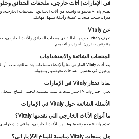
في الإمارات | أثاث خارجي، ملحقات الحدائق وحلول DIY من taly
منزل، ستجد منتجات عملية وأنيقة تسهل مهامك.
عن Vitaly
متنوعين يقدرون الجودة والتصميم.
المنتجات الشائعة والاستخدامات
يرغبون في تحسين مساحات معيشتهم بسهولة.
لماذا تختار Vitaly في الإمارات
يعني اختيار Vitaly اختيار منتجات متينة مصممة لتحمل المناخ المحلي مع تحسين مساحاتك الخارجية والداخلية. مع التركيز على العملية والأناقة، تساعدك Vitaly في خلق بيئات جميلة وعملية.
الأسئلة الشائعة حول Vitaly في الإمارات
ما أنواع الأثاث الخارجي التي تقدمها Vitaly؟
تقدم Vitaly مجموعة متنوعة من الأثاث الخارجي، بما في ذلك كراسي الاستلقاء، مجموعات الطعام، والمظلات، المصممة للراحة والمتانة.
هل منتجات Vitaly مناسبة للمناخ الالإماراتي؟