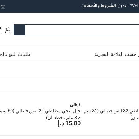
تطبق
الشروط
والأحكام
*.
ت
م
ت
حسب العلامة التجارية
طلبات البيع بال
فيتالي
حبل بنجي مطاطي 32 انش فيتالي (81 سم
حبل بنجي مطاطي 24 انش فيتالي (60 
× 8 ملم ، قطعتان)
15.00 د.إ