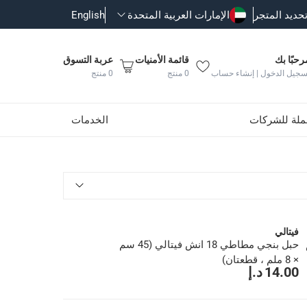
حديد المتجر
الإمارات العربية المتحدة
English
رحبًا بك
قائمة الأمنيات
عربة التسوق
سجيل الدخول | إنشاء حساب
0
منتج
0
منتج
جملة للشركات
الخدمات
فيتالي
سم
حبل بنجي مطاطي 18 انش فيتالي (45 سم
× 8 ملم ، قطعتان)
14.00 د.إ