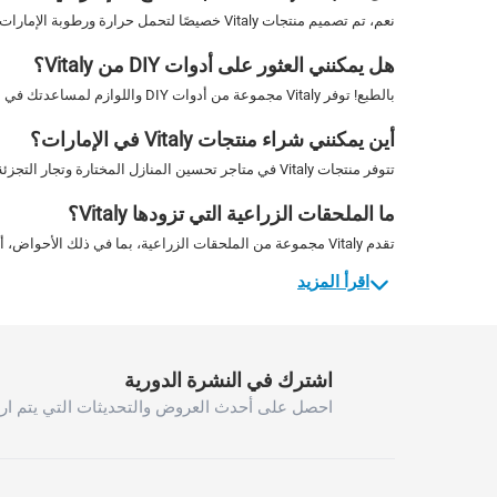
نعم، تم تصميم منتجات Vitaly خصيصًا لتحمل حرارة ورطوبة الإمارات، مما يضمن طول العمر والأداء.
هل يمكنني العثور على أدوات DIY من Vitaly؟
بالطبع! توفر Vitaly مجموعة من أدوات DIY واللوازم لمساعدتك في مختلف مشاريع تحسين المنزل.
أين يمكنني شراء منتجات Vitaly في الإمارات؟
تتوفر منتجات Vitaly في متاجر تحسين المنازل المختارة وتجار التجزئة عبر الإنترنت في الإمارات، مما يسهل عليك العثور على ما تحتاجه.
ما الملحقات الزراعية التي تزودها Vitaly؟
تقدم Vitaly مجموعة من الملحقات الزراعية، بما في ذلك الأحواض، أدوات الزراعة، والعناصر الزخرفية لتحسين حديقتك.
اقرأ المزيد
اشترك في النشرة الدورية
احصل على أحدث العروض والتحديثات التي يتم ارس