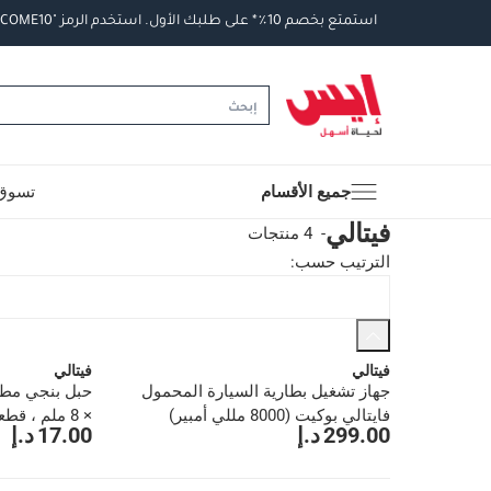
استمتع
بخصم
10
٪
*
على
طلبك
الأول
.
استخدم
الرمز
"WELCOME10".
جميع الأقسام
تسوق 
فيتالي
-
4 منتجات
الترتيب حسب
:
فيتالي
فيتالي
جهاز تشغيل بطارية السيارة المحمول
فايتالي بوكيت (8000 مللي أمبير)
× 8 ملم ، قطعتان)
299.00 د.إ
17.00 د.إ
1