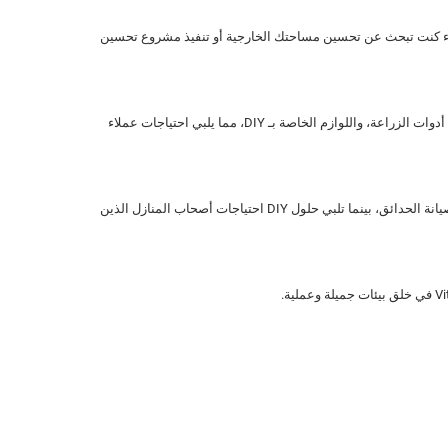
نازل ومحبي الزراعة في الإمارات. سواء كنت تبحث عن تحسين مساحتك الخارجية أو تنفيذ مشروع تحسين
تُعرف Vitaly بجودتها العالية في منتجات الحدائق والأثاث الخارجي، حيث توفر حلولاً تجمع بين الوظائف والأناقة. تتخصص العلامة التجارية في الأثاث الخارجي، أدوات الزراعة، واللوازم الخاصة بـ DIY، مما يلبي احتياجات عملاء
يعد أثاث Vitaly الخارجي مثالياً لإنشاء مساحات جذابة للتجمعات، أو الشواء، أو ببساطة للاستمتاع بالشمس. تساعد الملحقات الزراعية في رعاية النباتات وصيانة الحدائق، بينما تلبي حلول DIY احتياجات أصحاب المنازل الذين