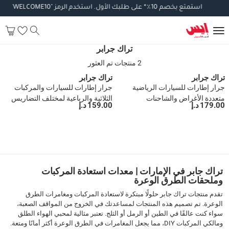
استمتع
بخصم
10
٪
*
على
طلبك
الأول
.
استخدم
الرمز
"WELCOME10".
تطبق
تراك جرابر
2 منتجات تم العثور
تراك جرابر
تراك جرابر
جرار إطارات للسيارات الرياضية
جرار إطارات للسيارات والمركبات
متعددة الأغراض والشاحنات
الثلاثية والرباعية لمختلف التضاريس
179.00 د.إ
159.00 د.إ
(أسود\أصفر)
ومركبات الخدمة (25.9 × 14 × 10.7
1
سم، أسود\أصفر)
تراك جابر في الإمارات | معدات استعادة المركبات
وملحقات الطرق الوعرة
تقدم منتجات تراك جابر حلولًا مبتكرة لاستعادة المركبات ومغامرات الطرق
الوعرة. تم تصميم هذه المنتجات لمساعدتك في الخروج من المواقف الصعبة،
سواء كنت عالقًا في الطين أو الرمل أو الثلج. تعتبر مثالية لمحبي الهواء الطلق
ومالكي المركبات DIY، مما يجعل المغامرات في الطرق الوعرة أكثر أمانًا ومتعة.