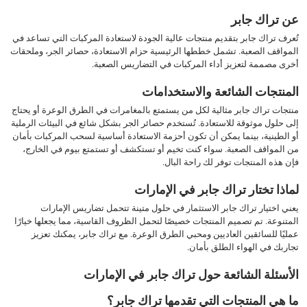
عن تراك جابر
تُعرف تراك جابر بتقديم منتجات عالية الجودة لاستعادة المركبات التي تساعد في
المواقف الصعبة. تشمل خططها الرئيسية حزام الاستعادة، حصائر الجر، وملحقات
أخرى مصممة لتعزيز أداء المركبات في التضاريس الصعبة.
المنتجات الشائعة والاستخدامات
منتجات تراك جابر مثالية لكل من يستمتع بالمغامرات في الطرق الوعرة أو يحتاج
إلى حلول موثوقة للاستعادة. تُستخدم حصائر الجر بشكل شائع في البيئات الرملية
أو الطينية، بينما يمكن أن تكون أحزمة الاستعادة أساسية لسحب المركبات بأمان
من المواقف الصعبة. سواء كنت تخيم أو تستكشف أو تستمتع بيوم في الخارج،
فإن هذه المنتجات توفر لك راحة البال.
لماذا تختار تراك جابر في الإمارات
يعني اختيار تراك جابر الاستثمار في حلول متينة تتحمل تضاريس الإمارات
المتنوعة. تم تصميم المنتجات خصيصًا لتحمل الظروف القاسية، مما يجعلها خيارًا
عمليًا للسائقين العاديين ومحبي الطرق الوعرة. مع تراك جابر، يمكنك تعزيز
تجاربك في الهواء الطلق بأمان.
الأسئلة الشائعة حول تراك جابر في الإمارات
ما هي المنتجات التي تقدمها تراك جابر؟