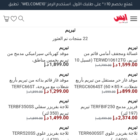
تمتع
بخصم
10
٪
*
على
طلبك
الأول
.
استخدم
الرمز
"WELCOME10".
تطبق
الشرو
تيريم
22 منتجات تم العثور
تيريم
تيريم
غسالة ومجفف أمامي قائم من
موقد كهربائي سيراميكي مدمج من
تيريم، TERWD10612TG (غسيل 10
تيريم بخمس مناطق،
1,899.00 د.إ
1,599.00 د.إ
1,799.00 د.إ
كجم، تجفيف 7 كجم)
TERBIVC905GB (90 سم)
تيريم
تيريم
موقد غاز حر مستقل من تيريم بأربع
موقد غاز قائم بذاته من تيريم بأربع
شعلات، TERGC6064ST (60 × 85 ×
شعلات مع مروحة، TERFC66ST
899.00 د.إ
1,299.00 د.إ
999.00 د.إ
1,399.00 د.إ
55 سم)
(60 × 85 × 60 سم)
تيريم
تيريم
فريزر مدمج TERFBIF250 تيريم
ثلاجة بفريزر سفلي TERBF350SS
(197 لتر)
تيريم (350 لتر)
2,374.00 د.إ
1,499.00 د.إ
2,499.00 د.إ
1,699.00 د.إ
تيريم
تيريم
ثلاجة بفريزر علوي TERR600SST
ثلاجة بفريزر علوي TERR520SS
تيريم (600 لتر)
تيريم (470 لتر)