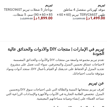
تيريم
تيريم
موقد كهربائي منفصل 4 مناطق
بوتاجاز 5 شعلات تيريم TERGC96ST
طهي TERVC66ST تيريم (60 × 60 ×
(90 × 60 × 85 سم، 5 شعلات،
1,499.00 د.إ
1,899.00 د.إ
1,699.00 د.إ
2,099.00 د.إ
85 سم)
ستانلس ستيل)
1
2
›
››
تيريم في الإمارات | منتجات DIY والأدوات والحدائق عالية
الجودة
تقدم تيريم مجموعة واسعة من منتجات DIY والأدوات والحدائق المصممة
لاحتياجات عشاق تحسين المنزل والمحترفين. سواء كنت تعمل على مشروع
تجديد المنزل أو الحفاظ على حديقتك أو القيام بأعمال DIY، ستجد أدوات ومواد
موثوقة تناسب احتياجاتك.
عن تيريم
تُعرف تيريم بمنتجاتها المتينة والفعّالة التي تلبي احتياجات سوق DIY وتحسين
المنزل. تتخصص العلامة التجارية في الأدوات والأجهزة والإمدادات الزراعية التي
تساعد العملاء على إنشاء وصيانة مساحاتهم المعيشية.