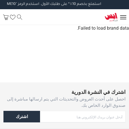
استمتع
بخصم
10
٪
*
على
طلبك
الأول
.
استخدم
الرمز
"WELCOME10".
Failed to load brand data.
اشترك في النشرة الدورية
احصل على أحدث العروض والتحديثات التي يتم ارسالها مباشرة إلى
صندوق الوارد الخاص بك.
اشترك