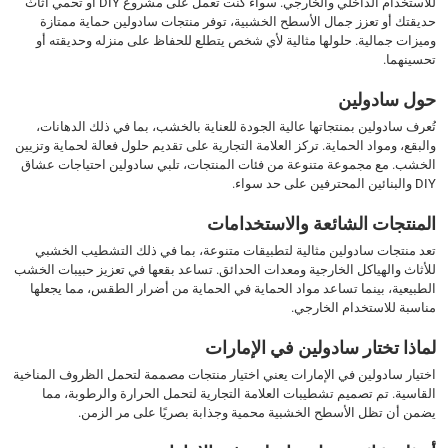
للاستخدام الداخلي والخارجي. سواء كنت تعمل على مشروع DIY أو تحمي أثاث
حديقتك أو تعزز جمال الأسطح الخشبية، توفر منتجات سادولين حماية ممتازة
وميزات جمالية. حلولها مثالية لأي شخص يتطلع للحفاظ على منزله وحديقته أو
تحسينهما.
حول سادولين
تُعرف سادولين بمنتجاتها عالية الجودة للعناية بالخشب، بما في ذلك الدهانات،
والبقع، ومواد الحماية. تركز العلامة التجارية على تقديم حلول فعالة لحماية وتزيين
الخشب. مع مجموعة متنوعة من فئات المنتجات، تلبي سادولين احتياجات عشاق
DIY والبنائين المحترفين على حد سواء.
المنتجات الشائعة والاستخدامات
تعد منتجات سادولين مثالية لتطبيقات متنوعة، بما في ذلك التشطيب الخشبي
للأثاث والهياكل الخارجية ومعدات الحدائق. تساعد بقعها في تعزيز حبيبات الخشب
الطبيعية، بينما تساعد مواد الحماية في الحماية من أضرار الطقس، مما يجعلها
مناسبة للاستخدام الخارجي.
لماذا تختار سادولين في الإمارات
اختيار سادولين في الإمارات يعني اختيار منتجات مصممة لتحمل الظروف المناخية
القاسية. تم تصميم تشطيبات العلامة التجارية لتحمل الحرارة والرطوبة، مما
يضمن أن تظل الأسطح الخشبية محمية وجذابة بصريًا على مر الزمن.