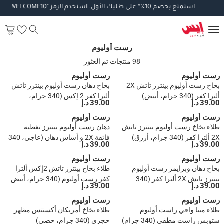
استمتع
بخصم
10
٪
*
على
طلبك
الأول
.
استخدم
الرمز
"WELCOME10".
تطبق
رست أوليوم
98 منتجات تم العثور
رست أوليوم
رست أوليوم
بخاخ رست أوليوم بينترز تاتش 2X
بخاخ دهان رست أوليوم بينترز تاتش
ألترا كفر (340 جرام، أبيض)
ألترا كفر 2 إكس (340 جرام،
39.00 د.إ
39.00 د.إ
هيرلوم)
رست أوليوم
رست أوليوم
طلاء بخاخ رست أوليوم بينترز تاتش
دهان رست أوليوم بينترز تغطية
2X ألترا كفر (340 جرام، أزرق)
فائقة 2X و أساس دهان (عاجي، 340
39.00 د.إ
39.00 د.إ
جرام)
رست أوليوم
رست أوليوم
بخاخ دهان وبرايمر رست أوليوم
طلاء بخاخ بينترز تاتش 2إكس ألترا
بينترز تاتش 2X ألترا كفر (340
كفر رست أوليوم (340 جرام، أبيض
39.00 د.إ
39.00 د.إ
جرام، بني لامع)
مُطفأ)
رست أوليوم
رست أوليوم
طلاء مينا واقي راست أوليوم
طلاء بخاخ أمريكان أكسنتس مظهر
ستوبس راست مطفي (340 جرام)
حجري (340 جرام، حصى)