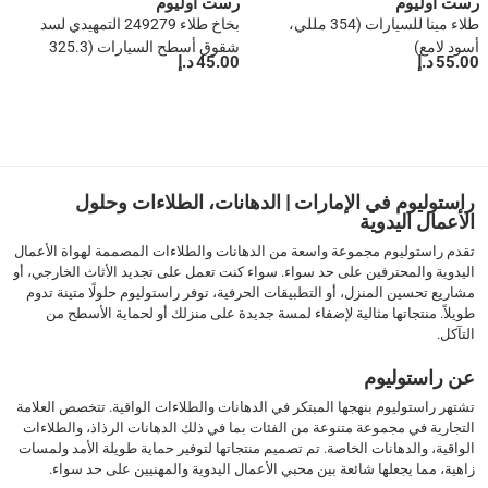
رست أوليوم
رست أوليوم
طلاء مينا للسيارات (354 مللي،
بخاخ طلاء 249279 التمهيدي لسد
أسود لامع)
شقوق أسطح السيارات (325.3
55.00 د.إ
45.00 د.إ
مللي، رمادي)
1
2
3
4
5
راستوليوم في الإمارات | الدهانات، الطلاءات وحلول
›
الأعمال اليدوية
››
تقدم راستوليوم مجموعة واسعة من الدهانات والطلاءات المصممة لهواة الأعمال
اليدوية والمحترفين على حد سواء. سواء كنت تعمل على تجديد الأثاث الخارجي، أو
مشاريع تحسين المنزل، أو التطبيقات الحرفية، توفر راستوليوم حلولًا متينة تدوم
طويلاً. منتجاتها مثالية لإضفاء لمسة جديدة على منزلك أو لحماية الأسطح من
التآكل.
عن راستوليوم
تشتهر راستوليوم بنهجها المبتكر في الدهانات والطلاءات الواقية. تتخصص العلامة
التجارية في مجموعة متنوعة من الفئات بما في ذلك الدهانات الرذاذ، والطلاءات
الواقية، والدهانات الخاصة. تم تصميم منتجاتها لتوفير حماية طويلة الأمد ولمسات
زاهية، مما يجعلها شائعة بين محبي الأعمال اليدوية والمهنيين على حد سواء.