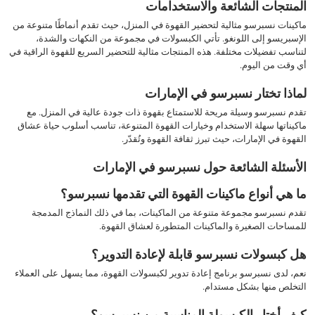
المنتجات الشائعة والاستخدامات
ماكينات نسبرسو مثالية لتحضير القهوة في المنزل، حيث تقدم أنماطًا متنوعة من
الإسبريسو إلى اللونغو. تأتي الكبسولات في مجموعة من النكهات والشدة،
لتناسب تفضيلات مختلفة. هذه المنتجات مثالية للتحضير السريع للقهوة الراقية في
أي وقت من اليوم.
لماذا تختار نسبرسو في الإمارات
تقدم نسبرسو وسيلة مريحة للاستمتاع بقهوة ذات جودة عالية في المنزل. مع
ماكيناتها سهلة الاستخدام وخيارات القهوة المتنوعة، تناسب أسلوب حياة عشاق
القهوة في الإمارات، حيث تبرز ثقافة القهوة وتُقدّر.
الأسئلة الشائعة حول نسبرسو في الإمارات
ما هي أنواع ماكينات القهوة التي تقدمها نسبرسو؟
تقدم نسبرسو مجموعة متنوعة من الماكينات، بما في ذلك النماذج المدمجة
للمساحات الصغيرة والماكينات المتطورة لعشاق القهوة.
هل كبسولات نسبرسو قابلة لإعادة التدوير؟
نعم، لدى نسبرسو برنامج إعادة تدوير لكبسولات القهوة، مما يسهل على العملاء
التخلص منها بشكل مستدام.
كيف أختار الكبسولة المناسبة من نسبرسو؟