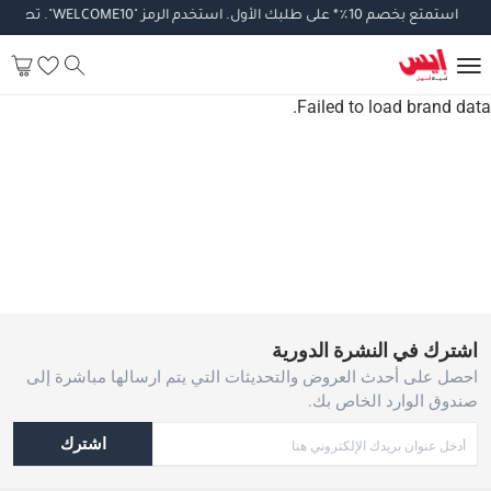
استمتع
بخصم
10
٪
*
على
طلبك
الأول
.
استخدم
الرمز
"WELCOME10".
تطبق
ا
Failed to load brand data.
اشترك في النشرة الدورية
احصل على أحدث العروض والتحديثات التي يتم ارسالها مباشرة إلى
صندوق الوارد الخاص بك.
اشترك