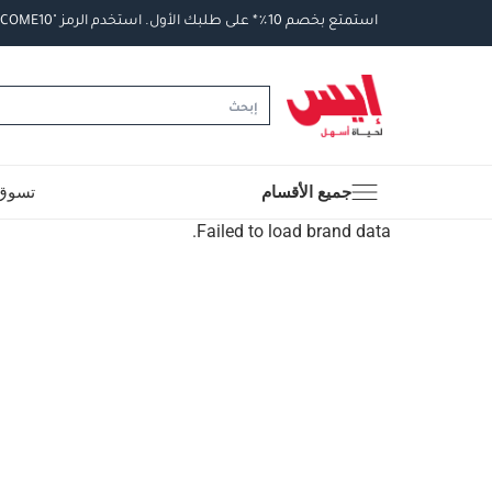
استمتع
بخصم
10
٪
*
على
طلبك
الأول
.
استخدم
الرمز
"WELCOME10".
جميع الأقسام
تسوق 
Failed to load brand data.