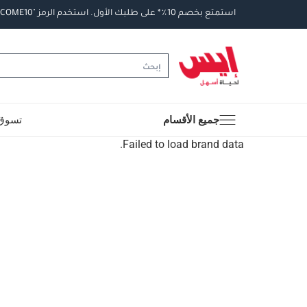
استمتع
بخصم
10
٪
*
على
طلبك
الأول
.
استخدم
الرمز
"WELCOME10".
جميع الأقسام
تسوق 
Failed to load brand data.