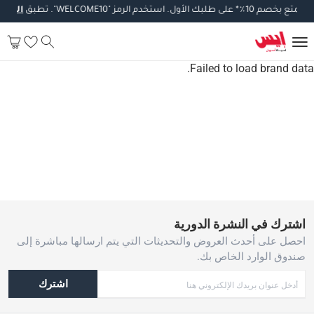
تمتع
بخصم
10
٪
*
على
طلبك
الأول
.
استخدم
الرمز
"WELCOME10".
تطبق
الشرو
Failed to load brand data.
اشترك في النشرة الدورية
احصل على أحدث العروض والتحديثات التي يتم ارسالها مباشرة إلى
صندوق الوارد الخاص بك.
اشترك