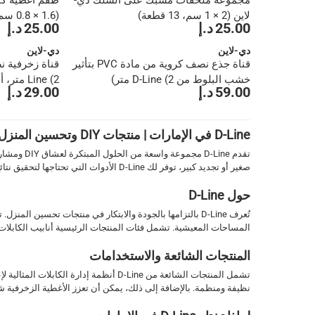
مجموعة ملحقات مشبك على السلك دي-
لاين (2 × 1 سم، 13 قطعة)
(1.6 × 0.8 سم، 13 قطعة)
25.00 د.إ
25.00 د.إ
دي-لاين
دي-لاين
قناة جذع نصف كروية من مادة PVC بتأثير
خشب البلوط من D-Line (2 متر)
Line (2 متر، أبيض)
59.00 د.إ
29.00 د.إ
1
D-Line في الإمارات | منتجات DIY وتحسين المنزل عالية الجودة
تقدم Line
صغير أو تجديد كبير، توفر لك D-Line الأدوات التي تحتاجها لتحقيق نتائج عملية وفعالة.
حول D-Line
تُعرف D-Line بالتزامها بالجودة والابتكار في منتجات تحس
المساحات المعيشية. تشمل فئات المنتجات الرئيسية أنابيب الكابلات،
المنتجات الشائعة والاستخدامات
تشمل المنتجات الشائعة من D-Line أنظمة
نظيفة ومنظمة. بالإضافة إلى ذلك، يمكن أن تعزز الأغطية الزخرفية ش