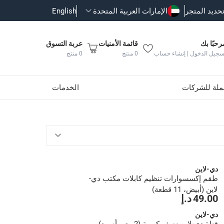
حديد المتجر
الإمارات العربية المتحدة
English
رحبًا بك
قائمة الأمنيات
عربة التسوق
سجيل الدخول | إنشاء حساب
0
منتج
0
منتج
جملة للشركات
الخدمات
دي-لاين
طقم إكسسوارات تنظيم كابلات مكتب دي-
لاين (أبيض، 11 قطعة)
49.00 د.إ
دي-لاين