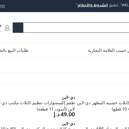
تطبق
الشروط
والأحكام
*.
ت
م
ت
حسب العلامة التجارية
طلبات البيع بال
دي-لاين
بلات خشبية المظهر دي-لاين
طقم إكسسوارات تنظيم كابلات مكتب دي-
لاين (أسود، 11 قطعة)
49.00 د.إ
دي-لاين