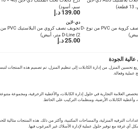
طقم أغطية كابلات بلاستيك ABS دي-لاين
درج كابلات تحت المكتب دي-لاين (40 × 10
سم، أسود)
139.00 د.إ
دي-لاين
قناة زخرفية نصف كروية من PVC من نوع D-
تجويف نصف كروي من البلاستيك PVC من
D-Line (2 متر، أبيض)
25.00 د.إ
D- مجموعة واسعة من الحلول المبتكرة لعشاق DIY ومشاريع تحسين المنزل. من إدارة الكابلات إلى تنظيم المنزل، ت
ين المنزل. تتخصص العلامة التجارية في حلول إدارة الكابلات، والأغطية الزخرفية، ومجموعة
 وأغطية الكابلات الأرضية، ومنظمات التركيب على الحائط.
 إدارة الكابلات المثالية لإعدادات الترفيه المنزلية، والمساحات المكتبية، وأكثر من ذلك. هذه المنتجات
كل أي غرفة مع توفير حلول عملية لإدارة الأسلاك غير المرغوب فيها.