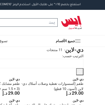
استمتع
بخصم
10
٪
*
على
طلبك
الأول
.
استخدم
الرمز
"WELCOME10".
جميع الأقسام
تسوق 
دي-لاين
-
11 منتجات
الترتيب حسب
:
دي-لاين
دي-لاين
طقم إكسسوارات تغطية وصلات أسلاك دي-
طقم مشابك كا
لاين (أسود، 10 قطع)
(3 × 1.5 سم × 10 قطع)
29.00 د.إ
29.00 د.إ
دي-لاين
دي-لاين