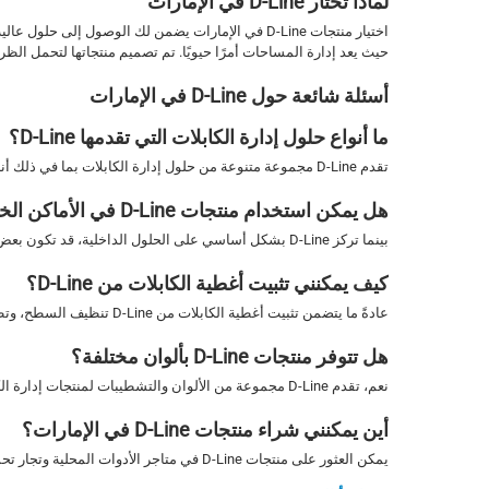
لماذا تختار D-Line في الإمارات
اختيار منتجات D-Line في الإمارات يضمن لك الوصول 
حيث يعد إدارة المساحات أمرًا حيويًا. تم تصميم منتجاتها لتحمل الظروف
أسئلة شائعة حول D-Line في الإمارات
ما أنواع حلول إدارة الكابلات التي تقدمها D-Line؟
تقدم D-Line مجموعة متنوعة من حلول إدارة الكابلات بما في ذلك أنابيب الكابلات، والمشابك، والأغطية الزخرفية التي تساعد في تنظيم الكابلات بكفاءة.
هل يمكن استخدام منتجات D-Line في الأماكن الخارجية؟
بينما تركز D-Line بشكل أساسي على الحلول الداخلية، قد تكون بعض المنتجات مناسبة لبعض الأماكن الخارجية المغطاة، اعتمادًا على استخدامات معينة.
كيف يمكنني تثبيت أغطية الكابلات من D-Line؟
عادةً ما يتضمن تثبيت أغطية الكابلات من D-Line تنظيف السطح، وتطبيق اللاصق، ثم وضع الغطاء فوق الكابلات. يتم توفير التعليمات مع كل منتج.
هل تتوفر منتجات D-Line بألوان مختلفة؟
نعم، تقدم D-Line مجموعة من الألوان والتشطيبات لمنتجات إدارة الكابلات، مما يتيح لك اختيار الخيارات التي تناسب ديكور منزلك.
أين يمكنني شراء منتجات D-Line في الإمارات؟
يمكن العثور على منتجات D-Line في متاجر الأدوات المحلية وتجار تحسين المنازل في جميع أنحاء الإمارات، وكذلك عبر الإنترنت من خلال منصات مختلفة.