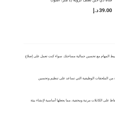
قناة دي-لاين نصف كروية (2 متر، أسود)
39.00 د.إ
م تصميم هذه المنتجات لتبسيط المهام مع تحسين جمالية مساحتك. سواء كنت تعمل على إصلاح
 متنوعة من الملحقات الوظيفية التي تساعد على تنظيم وتحسين
 مثالية للحفاظ على الكابلات مرتبة ومخفية، مما يجعلها أساسية لإنشاء بيئة