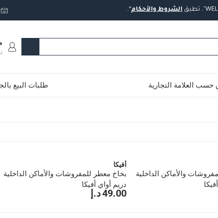
تطبق
الشروط
والأحكام
*.
ت
م
ت
حسب العلامة التجارية
طلبات البيع بال
أفيكا
فروشات والأماكن الداخلية
بخاخ معطر للمفروشات والأماكن الداخلية
فيكا
دريم أواي أفيكا
49.00 د.إ