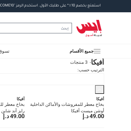
استمتع
بخصم
10
٪
*
على
طلبك
الأول
.
استخدم
الرمز
"WELCOME10".
جميع الأقسام
تسوق 
أفيكا
-
3 منتجات
الترتيب حسب
:
أفيكا
أفيكا
بخاخ معطر للمفروشات والأماكن الداخلية
بخاخ معطر للم
أوشن ميست أفيكا
رايز آند شاين أ
49.00 د.إ
49.00 د.إ
1